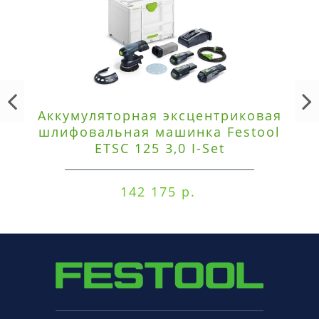
Аккумуляторная эксцентриковая
шлифовальная машинка Festool
ETSC 125 3,0 I-Set
142 175 р.