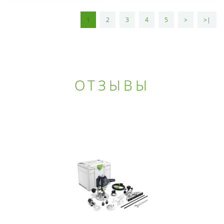
1
2
3
4
5
>
>|
ОТЗЫВЫ