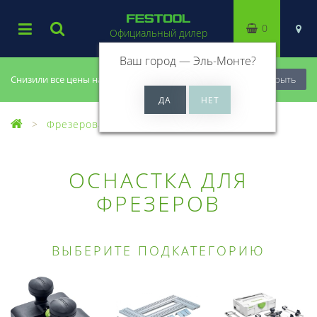
0
Официальный дилер
Ваш город —
Эль-Монте
?
Снизили все цены на 20%, успей купить!
Закрыть
Фрезерование
Оснастка для фрезеров
ОСНАСТКА ДЛЯ
ФРЕЗЕРОВ
ВЫБЕРИТЕ ПОДКАТЕГОРИЮ