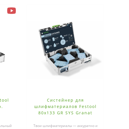
tool
Систейнер для
ф.
шлифматериалов Festool
80x133 GR SYS Granat
альный
Твои шлифматериалы — аккуратно и