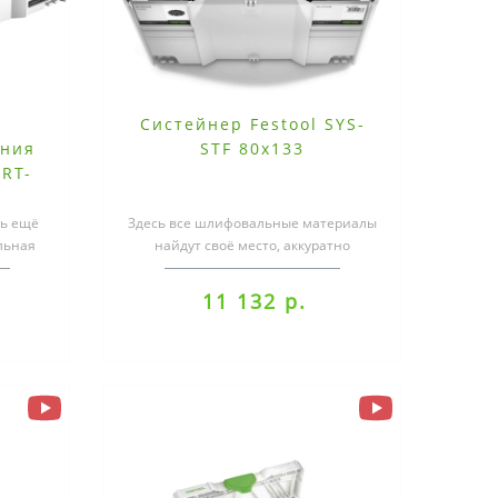
c
Систейнер Festool SYS-
ения
STF 80x133
ORT-
рь ещё
Здесь все шлифовальные материалы
льная
найдут своё место, аккуратно
 под
рассортированные, защищённые от
влаги ..
11 132 р.