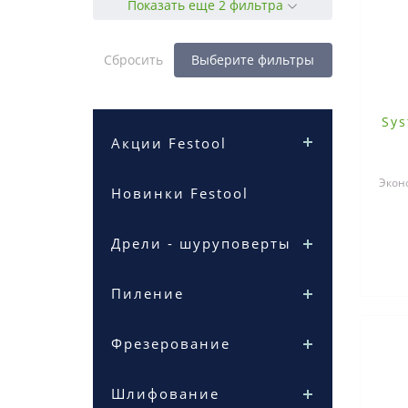
Показать еще 2 фильтра
Сбросить
Выберите фильтры
Sys
Акции Festool
Экон
Новинки Festool
пои
Дрели - шуруповерты
Пиление
Фрезерование
Шлифование