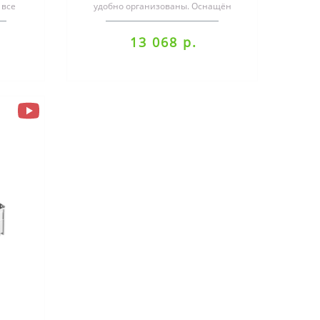
 все
удобно организованы. Оснащён
айдут
широким выбором
зернистостей.Systainer..
13 068 р.