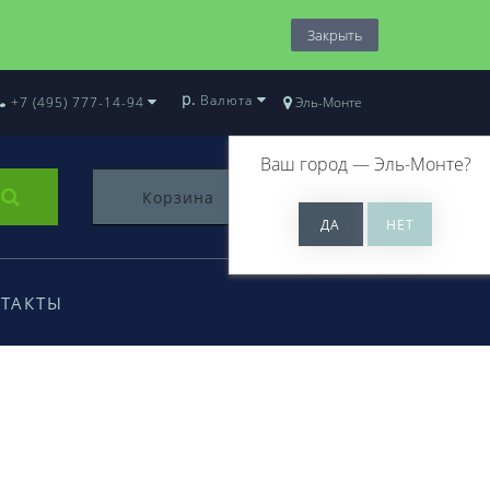
Закрыть
р.
Валюта
+7 (495) 777-14-94
Эль-Монте
Ваш город —
Эль-Монте
?
Корзина
0
ТАКТЫ