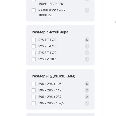
150/P 180/P 220
P 60/P 80/P 120/P
1
180/P 220
Размер систейнера
унив
SYS 1 T-LOC
6
SYS 2 T-LOC
1
SYS 3 T-LOC
1
SYS3 M 187
1
Размеры (ДxШxВ) (мм)
396 x 296 x 105
6
396 x 296 x 112
2
396 x 296 x 237
2
396 x 296 x 157,5
1