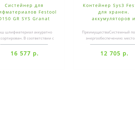
Систейнер для
Контейнер Sys3 Fes
ифматериалов Festool
для хранен.
D150 GR SYS Granat
аккумуляторов 
зарядных устройств
M 187 ENG 18V
аш шлифматериал аккуратно
ПреимуществаСистемный по
ссортирован. В соответствии с
энергообеспечению: место
широким диапазоном
четырёх аккумуляторов и 
зернистости.Систейнер ..
зарядных ус..
16 577 р.
12 705 р.