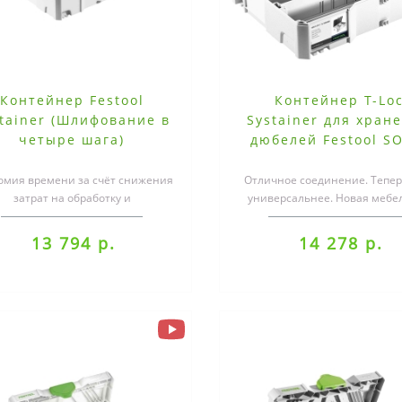
Контейнер Festool
Контейнер T-Lo
tainer (Шлифование в
Systainer для хран
четыре шага)
дюбелей Festool S
SYS1TL
омия времени за счёт снижения
Отличное соединение. Тепе
затрат на обработку и
универсальнее. Новая мебе
скШлифовальный материал б/у
соединительная фурнитура
для дальнейше..
дюбельны..
13 794 р.
14 278 р.