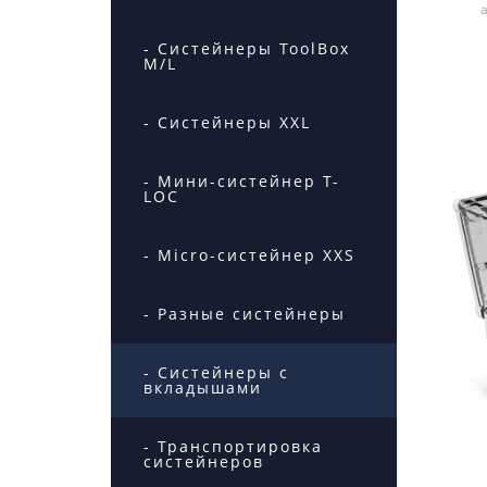
- Систейнеры ToolBox
ш
M/L
- Систейнеры XXL
- Мини-систейнер T-
LOC
- Micro-систейнер XXS
- Разные систейнеры
- Систейнеры с
вкладышами
- Транспортировка
систейнеров