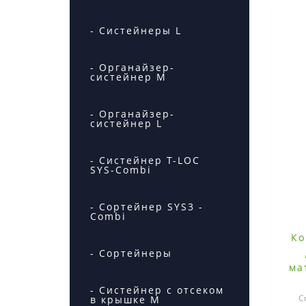
- Систейнеры L
- Органайзер-
систейнер M
- Органайзер-
систейнер L
- Систейнер T-LOC
SYS-Combi
- Сортейнер SYS3 -
Combi
Ко
- Сортейнеры
ма
- Систейнер с отсеком
С
в крышке M