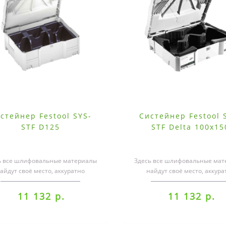
стейнер Festool SYS-
Систейнер Festool 
STF D125
STF Delta 100x15
ь все шлифовальные материалы
Здесь все шлифовальные мат
айдут своё место, аккуратно
найдут своё место, аккура
ортированные, защищённые от
рассортированные, защищён
влаги ..
влаги ..
11 132 р.
11 132 р.