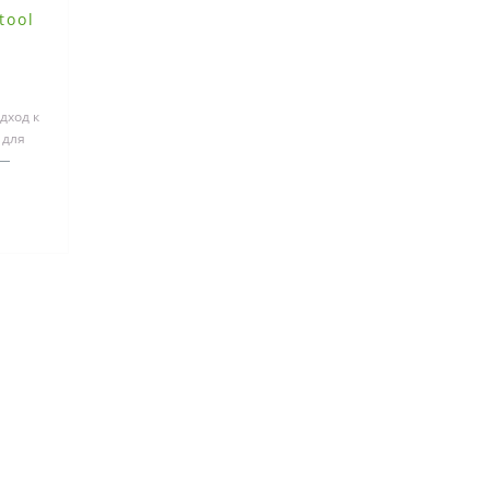
tool
и
 SYS3
дход к
 для
двух