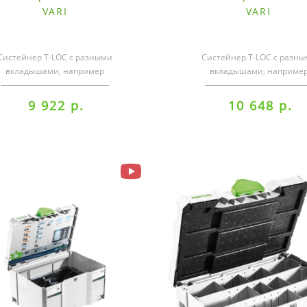
VARI
VARI
Систейнер T-LOC с разными
Систейнер T-LOC с разн
вкладышами, например
вкладышами, наприме
ерсальный вкладыш под мелкие
универсальный вкладыш под 
детали, вставка из г..
детали, вставка из г..
9 922 р.
10 648 р.