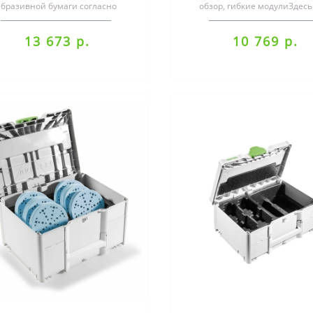
абразивной бумаги согласно
обзор, гибкие модулиЗдесь
технологии 4-этапного
шлифовальные материалы н
лифованияЧёткое разделен..
своё ме..
13 673 р.
10 769 р.