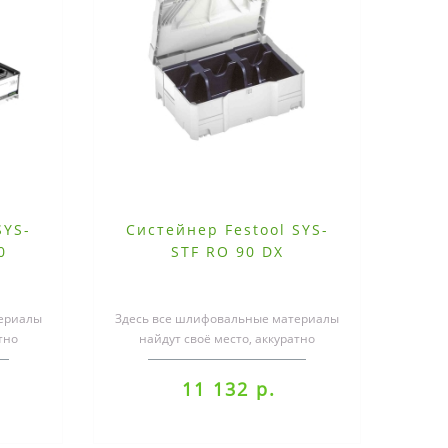
SYS-
Систейнер Festool SYS-
0
STF RO 90 DX
ериалы
Здесь все шлифовальные материалы
тно
найдут своё место, аккуратно
ные от
рассортированные, защищённые от
влаги ..
11 132 р.