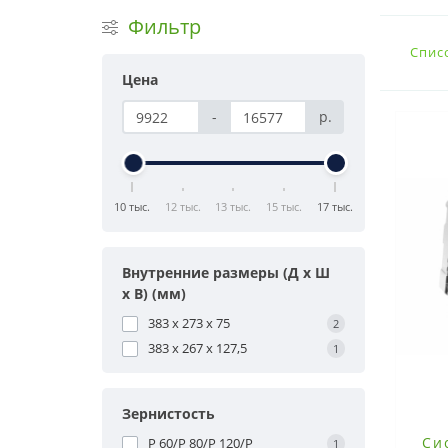
Фильтр
Спис
Цена
-
р.
10 тыс.
12 тыс.
13 тыс.
15 тыс.
17 тыс.
Внутренние размеры (Д x Ш
x В) (мм)
383 x 273 x 75
2
383 x 267 x 127,5
1
Зернистость
Си
P 60/P 80/P 120/P
1