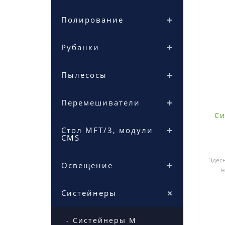
Полирование
Рубанки
Пылесосы
Перемешиватели
Си
Стол MFT/3, модули
CMS
Здес
Освещение
н
расс
Систейнеры
- Систейнеры М