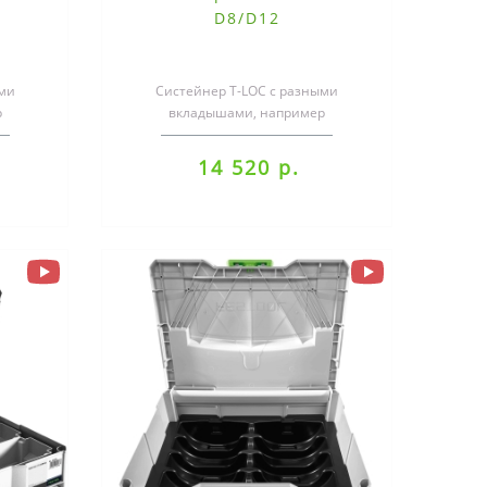
D8/D12
ыми
Систейнер T-LOC с разными
р
вкладышами, например
мелкие
универсальный вкладыш под мелкие
детали, вставка из г..
14 520 р.