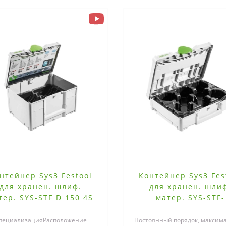
нтейнер Sys3 Festool
Контейнер Sys3 Fes
для хранен. шлиф.
для хранен. шли
тер. SYS-STF D 150 4S
матер. SYS-STF-
D77/D90/93V
пециализацияРасположение
Постоянный порядок, максим