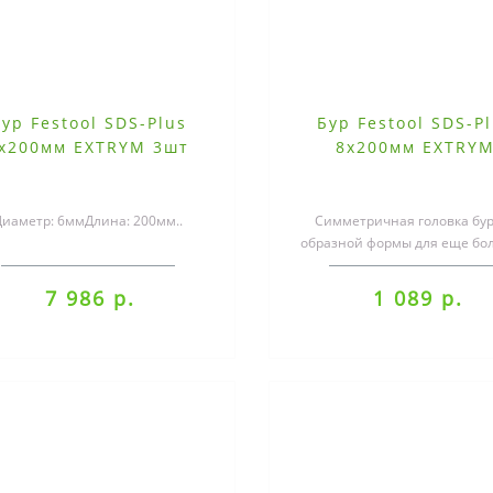
ур Festool SDS-Plus
Бур Festool SDS-P
х200мм EXTRYM 3шт
8х200мм EXTRY
Диаметр: 6ммДлина: 200мм..
Симметричная головка бур
образной формы для еще бо
скорости сверленияШиро
канальцы для оп..
7 986 р.
1 089 р.