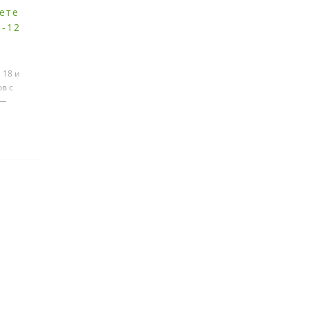
сете
5-12
 18 и
в с
йнеров³