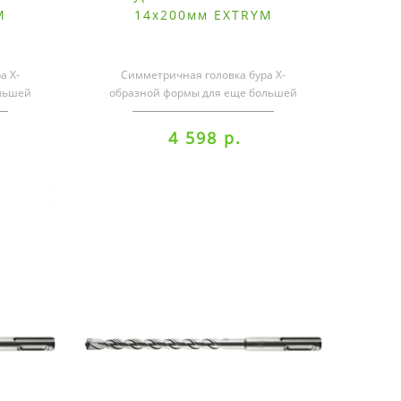
M
14х200мм EXTRYM
а X-
Симметричная головка бура X-
льшей
образной формы для еще большей
кие
скорости сверленияШирокие
канальцы для оп..
4 598 р.