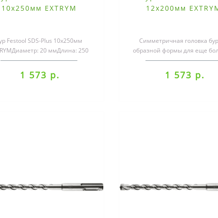
10х250мм EXTRYM
12х200мм EXTRY
ур Festool SDS-Plus 10х250мм
Симметричная головка бур
RYMДиаметр: 20 ммДлина: 250
образной формы для еще бо
мм..
скорости сверленияШиро
канальцы для оп..
1 573 р.
1 573 р.