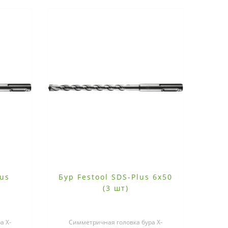
lus
Бур Festool SDS-Plus 6x50
(3 шт)
а X-
Симметричная головка бура X-