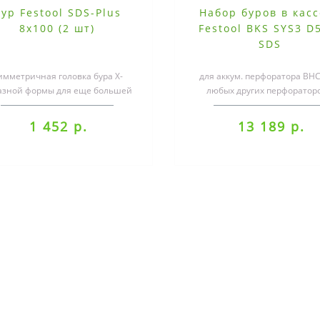
ур Festool SDS-Plus
Набор буров в кас
8x100 (2 шт)
Festool BKS SYS3 D
SDS
имметричная головка бура X-
для аккум. перфоратора BHC
азной формы для еще большей
любых других перфораторо
корости сверленияШирокие
патроном SDS-Plus для систе
канальцы для оп..
..
1 452 р.
13 189 р.