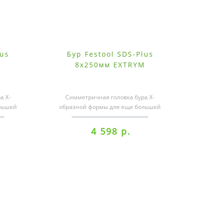
lus
Бур Festool SDS-Plus
M
8х250мм EXTRYM
а X-
Симметричная головка бура X-
льшей
образной формы для еще большей
кие
скорости сверленияШирокие
канальцы для оп..
4 598 р.