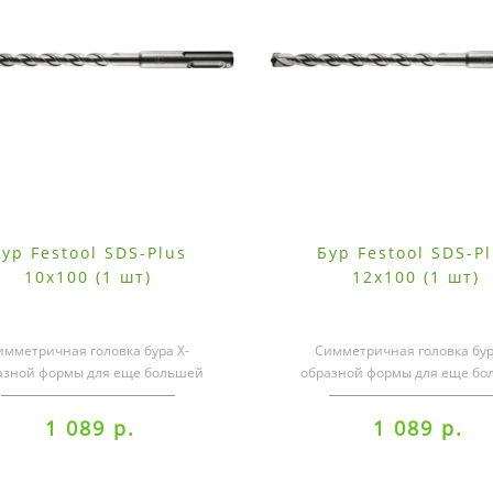
ур Festool SDS-Plus
Бур Festool SDS-P
10x100 (1 шт)
12x100 (1 шт)
имметричная головка бура X-
Симметричная головка бур
азной формы для еще большей
образной формы для еще бо
корости сверленияШирокие
скорости сверленияШиро
канальцы для оп..
канальцы для оп..
1 089 р.
1 089 р.