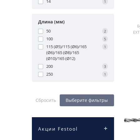
14
1
Длина (мм)
Б
50
2
EXT
100
5
115 (Ø5)/115 (Ø6)/165
1
(Ø6)/165 (Ø8)/165
(Ø10)/165 (Ø12)
200
3
250
1
Сбросить
Выберите фильтры
Акции Festool