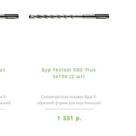
lus
Бур Festool SDS-Plus
5x100 (2 шт)
а X-
Симметричная головка бура X-
льшей
образной формы для еще большей
кие
скорости сверленияШирокие
канальцы для оп..
1 331 р.