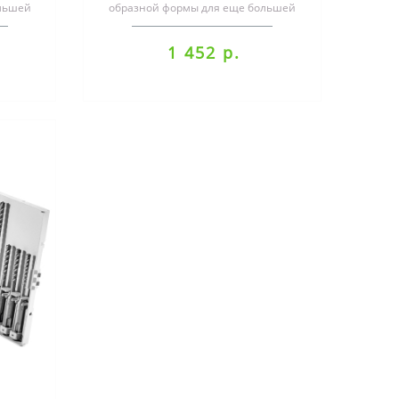
льшей
образной формы для еще большей
кие
скорости сверленияШирокие
канальцы для оп..
1 452 р.