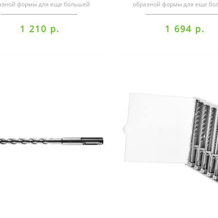
азной формы для еще большей
образной формы для еще бо
корости сверленияШирокие
скорости сверленияШиро
канальцы для оп..
канальцы для оп..
1 210 р.
1 694 р.