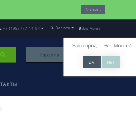
Закрыть
р.
Валюта
+7 (495) 777-14-94
Эль-Монте
Ваш город —
Эль-Монте
?
Корзина
0
ТАКТЫ