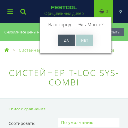
0
Официальный дилер
Ваш город —
Эль-Монте
?
Снизили все цены на 20%, успей купить!
Закрыть
Систейнеры
Систейнер T-LOC SYS-Combi
СИСТЕЙНЕР T-LOC SYS-
COMBI
Список сравнения
Сортировать: