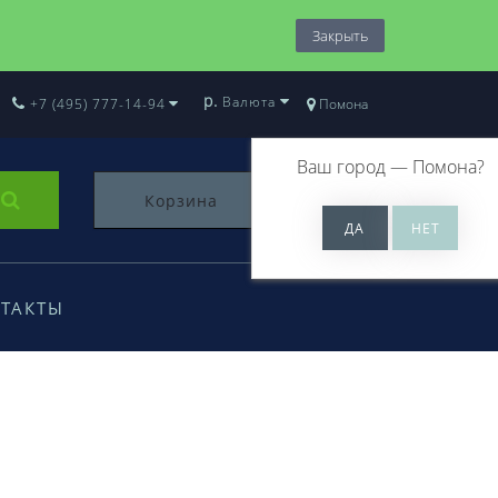
Закрыть
р.
Валюта
+7 (495) 777-14-94
Помона
Ваш город —
Помона
?
Корзина
0
ТАКТЫ