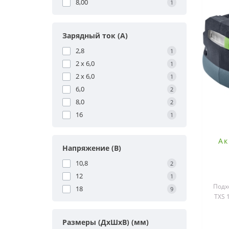
8,00
1
Зарядный ток (А)
2,8
1
2 x 6,0
1
2 х 6,0
1
6,0
2
8,0
2
16
1
Ак
Напряжение (В)
10,8
2
12
1
Подх
18
9
TXS 
C
Размеры (ДxШxВ) (мм)