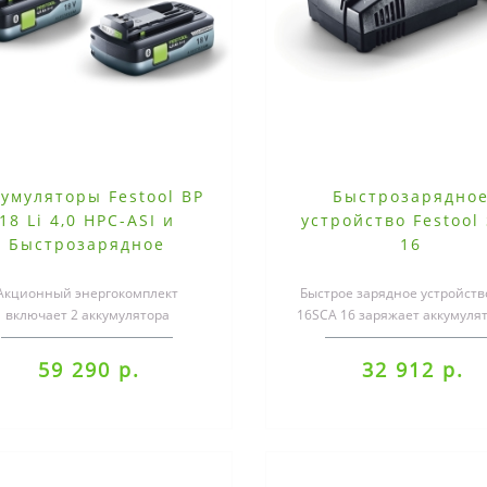
кумуляторы Festool BP
Быстрозарядно
18 Li 4,0 HPC-ASI и
устройство Festool
Быстрозарядное
16
устройство SCA 8
Акционный энергокомплект
Быстрое зарядное устройств
включает 2 аккумулятора
16SCA 16 заряжает аккумуля
+ Быстрозарядное устройство SCA
два раза быстрее своег
..
предшествен..
59 290 р.
32 912 р.