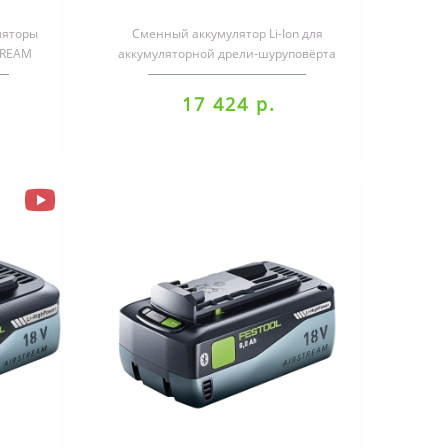
ляторы
Сменный аккумулятор Li-Ion для
TREAM
аккумуляторной дрели-шуруповёрта
румен..
CXS и TXS..
17 424 р.