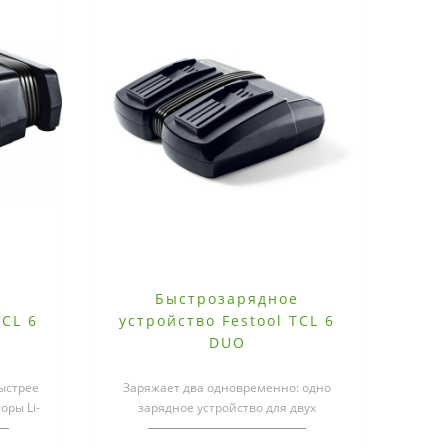
е
Быстрозарядное
TCL 6
устройство Festool TCL 6
DUO
ыстрее
Заряжает два одновременно: одно
оры Li-
зарядное устройство для двух
кур..
аккумуляторов.Одно быстрозарядное
устро..