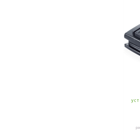
уст
ра
хр
в