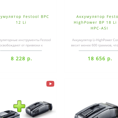
кумулятор Festool BPC
Аккумулятор Festo
12 Li
HighPower BP 18 Li
HPC-ASI
муляторные инструменты Festool
Аккумулятор Li-HighPower Co
освобождают от привязки к
весит менее 600 граммов, что
тросети и всегда обеспечивают
% легче и на 50 % компактнее
прево..
8 228 р.
18 656 р.