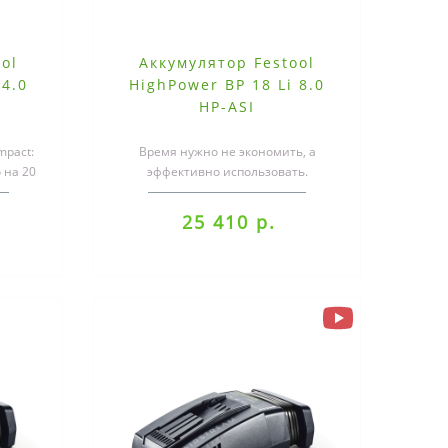
ol
Аккумулятор Festool
 4.0
HighPower BP 18 Li 8.0
HP-ASI
mpact:
Время нужно не экономить, а
 на 20
эффективно использовать.
 ак..
Электростанция: чрезвычайно
мощный аккумулятор ..
25 410 р.