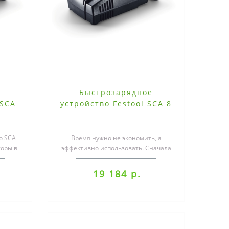
е
Быстрозарядное
 SCA
устройство Festool SCA 8
о SCA
Время нужно не экономить, а
торы в
эффективно использовать. Сначала
о
охлаждение, затем зарядка. С новой
тех..
19 184 р.