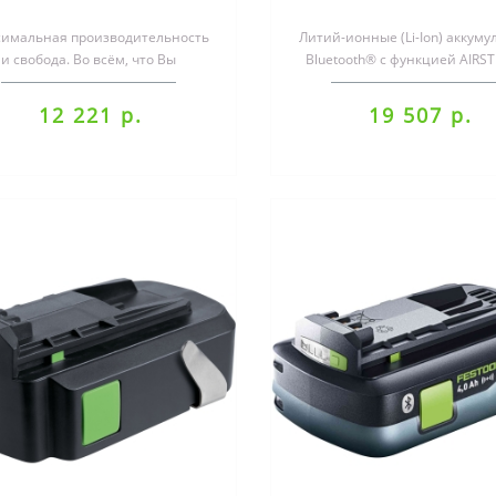
имальная производительность
Литий-ионные (Li-Ion) аккуму
и свобода. Во всём, что Вы
Bluetooth® с функцией AIRS
делаете.Аккумуляторные
для всех аккумуляторных инст
инструменты Festoo..
12 221 р.
19 507 р.