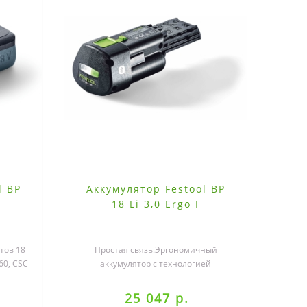
l BP
Аккумулятор Festool BP
18 Li 3,0 Ergo I
тов 18
Простая связь.Эргономичный
60, CSC
аккумулятор с технологией
,..
Bluetooth® взаимодействует с
модулем Bluetooth®..
25 047 р.