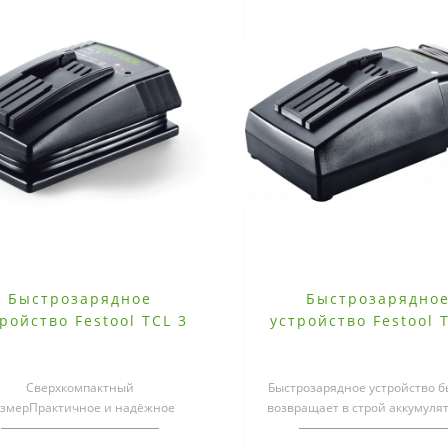
Быстрозарядное
Быстрозарядно
ройство Festool TCL 3
устройство Festool 
Сверхкомпактный
Быстрозарядное устройство б
змерПрактичное и надёжное
возвращает в строй аккумулят
анение кабеля в намотанном
Ion (кроме CXS/TXS)Всегда в 
округ корпуса видеПростое ..