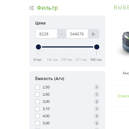
Фильтр
ВЫБ
Цена
-
р.
8 тыс.
142 тыс.
276 тыс.
411 тыс.
545 тыс.
Акк
Ёмкость (А/ч)
2,50
1
2,60
1
Спис
3,00
2
3,10
1
4,00
3
5,00
2