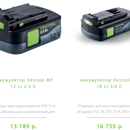
кумулятор Festool BP
Аккумулятор Festoo
12 Li 2,5 C
18 Li 3,0 C
одит для шуруповертов CXS 12 и
Подходит для всех инструмен
12Маленький и компактный для
В (кроме TSC 55, TSC 55 K, KSC 
XS/ TXS 12.Специально разр..
SYS 50, ETSC 125, RTSC 400
13 189 р.
16 755 р.