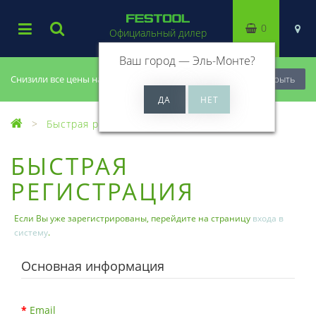
0
Официальный дилер
Ваш город —
Эль-Монте
?
Снизили все цены на 20%, успей купить!
Закрыть
Быстрая регистрация
БЫСТРАЯ
РЕГИСТРАЦИЯ
Если Вы уже зарегистрированы, перейдите на страницу
входа в
систему
.
Основная информация
Email