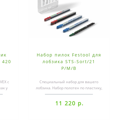
зик
Набор пилок Festool для
 420
лобзика STS-Sort/21
P/M/B
VEX с
Специальный набор для вашего
ак у
лобзика. Набор полотен по пластику,
и двумя
металлу и строительным
материалам.Э..
11 220 р.