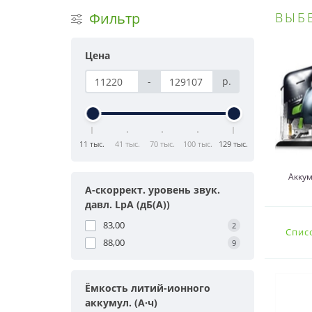
Фильтр
ВЫБ
Цена
-
р.
11 тыс.
41 тыс.
70 тыс.
100 тыс.
129 тыс.
Акку
A-скоррект. уровень звук.
давл. LpA (дБ(A))
83,00
2
Спис
88,00
9
Ёмкость литий-ионного
аккумул. (А·ч)