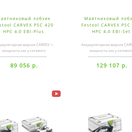
аятниковый лобзик
Маятниковый лоб
stool CARVEX PSC 420
Festool CARVEX PSC
HPC 4,0 EBI-Plus
HPC 4,0 EBI-Set
умуляторная версия CARVEX —
Аккумуляторная версия CAR
мощность как у сетевого
мощность как у сетевог
румента.С ним даже обработка
инструмента.С ним даже обр
малых радиус..
малых радиус..
89 056 р.
129 107 р.