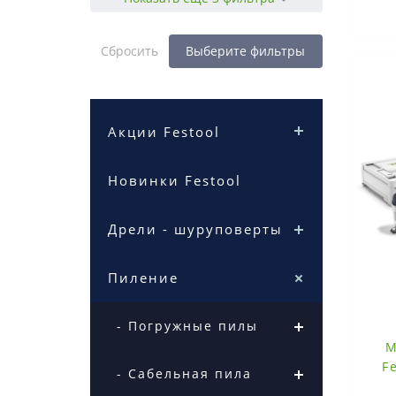
Сбросить
Выберите фильтры
Акции Festool
Новинки Festool
Дрели - шуруповерты
Пиление
- Погружные пилы
М
F
- Сабельная пила