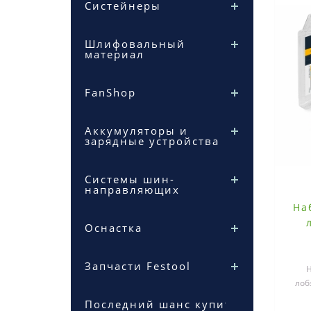
Систейнеры
Шлифовальный
материал
FanShop
Аккумуляторы и
зарядные устройства
Системы шин-
направляющих
На
Оснастка
Запчасти Festool
Н
лоб
м
Последний шанс купить