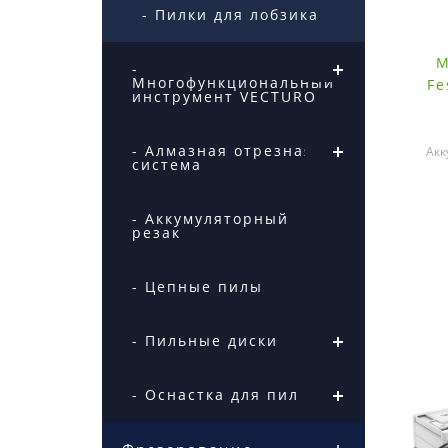
- Пилки для лобзика
М
-
Многофункциональный
Fe
инструмент VECTURO
- Алмазная отрезная
Акк
система
инст
- Аккумуляторный
резак
- Цепные пилы
- Пильные диски
- Оснастка для пил