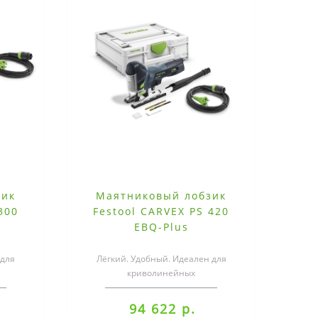
зик
Маятниковый лобзик
300
Festool CARVEX PS 420
EBQ-Plus
для
Лёгкий. Удобный. Идеален для
криволинейных
обзики
пропилов.Эргономичный, лёгкий и
ть..
удобный — с CARVEX комфор..
94 622 р.