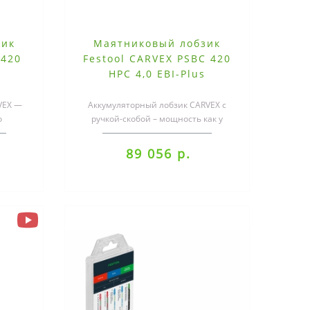
зик
Маятниковый лобзик
 420
Festool CARVEX PSBC 420
HPC 4,0 EBI-Plus
VEX —
Аккумуляторный лобзик CARVEX с
о
ручкой-скобой – мощность как у
аботка
сетевого инструмента.С ним даже
обрабо..
89 056 р.