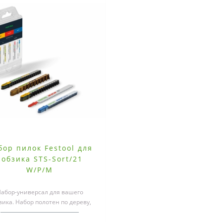
бор пилок Festool для
лобзика STS-Sort/21
W/P/M
абор-универсал для вашего
зика. Набор полотен по дереву,
еталлу и пластику.Этот набор
состоит и..