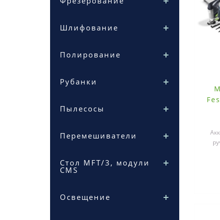
Фрезерование
Шлифование
Полирование
Рубанки
М
Fe
Пылесосы
Ак
Перемешиватели
ру
сет
Стол MFT/3, модули
CMS
Освещение