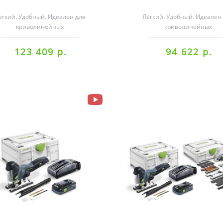
ёгкий. Удобный. Идеален для
Лёгкий. Удобный. Идеален
криволинейных
криволинейных
пилов.Эргономичный, лёгкий и
пропилов.Эргономичный, лё
добный — с CARVEX комфор..
удобный — с CARVEX комфо
123 409 р.
94 622 р.