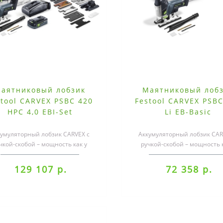
аятниковый лобзик
Маятниковый лоб
stool CARVEX PSBC 420
Festool CARVEX PSBC
HPC 4,0 EBI-Set
Li EB-Basic
кумуляторный лобзик CARVEX с
Аккумуляторный лобзик CAR
чкой-скобой – мощность как у
ручкой-скобой – мощность к
евого инструмента.С ним даже
сетевого инструмента.С этим
обрабо..
инс..
129 107 р.
72 358 р.