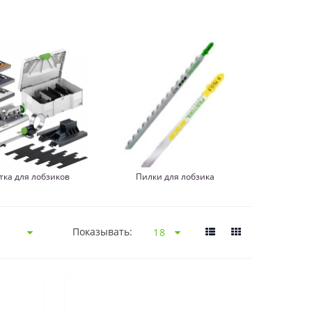
тка для лобзиков
Пилки для лобзика
Показывать: