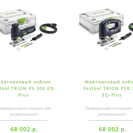
аятниковый лобзик
Маятниковый лоб
tool TRION PS 300 EQ-
Festool TRION PSB 
Plus
EQ-Plus
роверенный инструмент для
Проверенный инструмент 
универсального
универсального
менения.Маятниковые лобзики
применения.Маятниковые л
ION — прочность, мощность..
TRION — прочность, мощнос
68 002 р.
68 002 р.