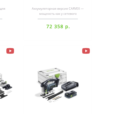
 для
Аккумуляторная версия CARVEX —
мощность как у сетевого
гкий и
инструмента.С этими двумя
р..
инструментами даже ..
72 358 р.