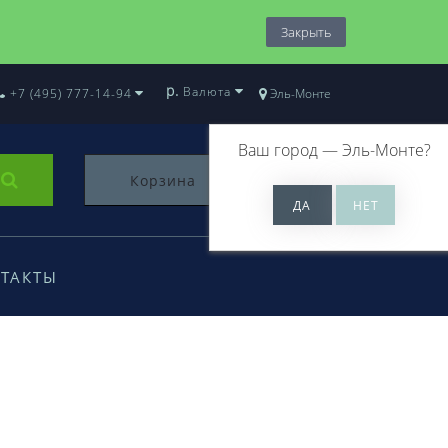
Закрыть
р.
Валюта
+7 (495) 777-14-94
Эль-Монте
Ваш город —
Эль-Монте
?
Корзина
0
ТАКТЫ