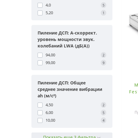
4,0
5
5,20
1
Пиление ДСП: A-скоррект.
уровень мощности звук.
колебаний LWA (дБ(A))
94,00
2
99,00
9
Пиление ДСП: Общее
М
среднее значение вибрации
Fes
ah (м/с²)
4,50
2
П
6,00
5
10,00
4
при
TR
Показать еще 3 фильтра