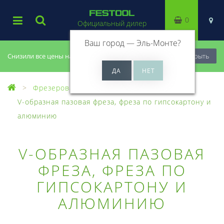
0
Официальный дилер
Ваш город —
Эль-Монте
?
Снизили все цены на 20%, успей купить!
Закрыть
Фрезерование
Фрезы, головки
V-образная пазовая фреза, фреза по гипсокартону и
алюминию
V-ОБРАЗНАЯ ПАЗОВАЯ
ФРЕЗА, ФРЕЗА ПО
ГИПСОКАРТОНУ И
АЛЮМИНИЮ