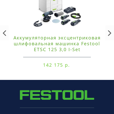
Аккумуляторная эксцентриковая
шлифовальная машинка Festool
ETSC 125 3,0 I-Set
142 175 р.