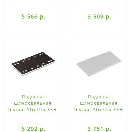
115X225/10
115X221/10-RS 1 C
5 566 р.
3 509 р.
Подошва
Подошва
шлифовальная
шлифовальная
Festool Stickfix SSH-
Festool Stickfix SSH-
STF-115x221/10 RS 1 C
STF-115x225 с
усиленными краями
6 292 р.
3 751 р.