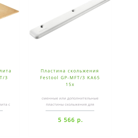
лита
Пластина скольжения
T/3
Festool GP-MFT/3 KA65
15x
сменные или дополнительные
ита с
пластины скольжения для
ную
стационарного использования
л..
кромкооблицовочного с..
5 566 р.