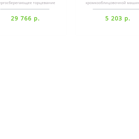
ергосберегающее торцевание
кромкооблицовочной маши
же толстых кромок благодаря
хрупких или глянцевых
эргономичной рукоятке..
поверхностяхСпециализацияК
29 766 р.
5 203 р.