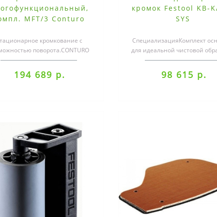
огофункциональный,
кромок Festool KB-K
омпл. MFT/3 Conturo
SYS
тационарное кромкование с
СпециализацияКомплект осн
можностью поворота.CONTURO
для идеальной чистовой обр
можно использовать и для
кромок..
стационарной работ..
194 689 р.
98 615 р.