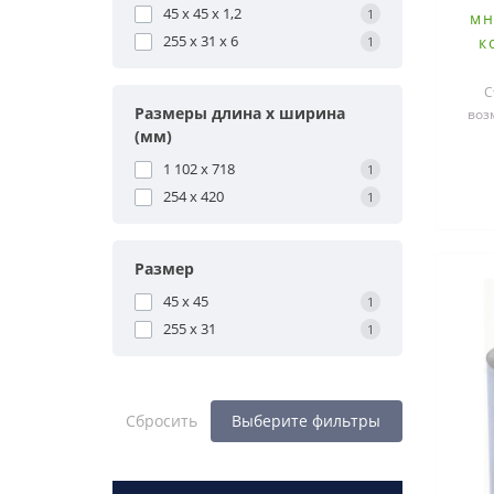
45 x 45 x 1,2
1
мн
255 x 31 x 6
к
1
С
Размеры длина х ширина
воз
(мм)
1 102 x 718
1
254 x 420
1
Размер
45 x 45
1
255 x 31
1
Сбросить
Выберите фильтры