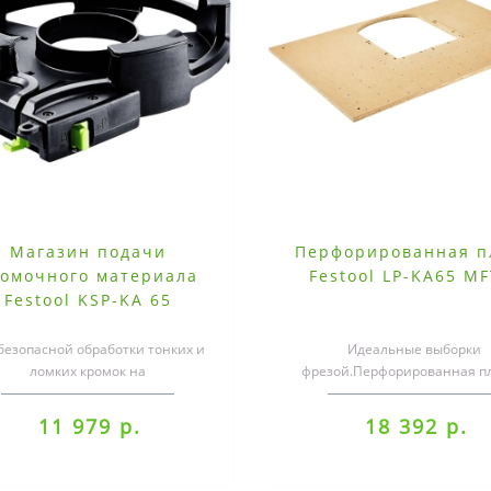
Магазин подачи
Перфорированная п
омочного материала
Festool LP-KA65 MF
Festool KSP-KA 65
безопасной обработки тонких и
Идеальные выборки
ломких кромок на
фрезой.Перфорированная пл
омкооблицовочной машине KA
выборкой под стационар
65уверенное ведение ..
установку кромочного апп
11 979 р.
18 392 р.