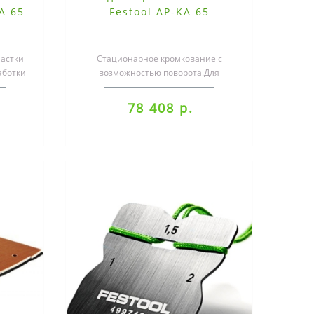
A 65
Festool AP-KA 65
астки
Стационарное кромкование с
аботки
возможностью поворота.Для
стационарного использования
кромкооблицовочной ..
78 408 р.