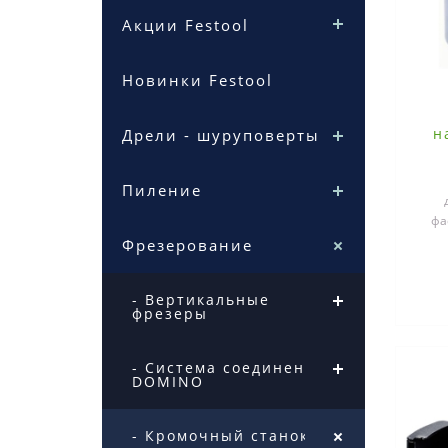
Акции Festool
Новинки Festool
н
Дрели - шуруповерты
Пиление
фа
допо
Фрезерование
- Вертикальные
фрезеры
- Система соединений
DOMINO
- Кромочный станок