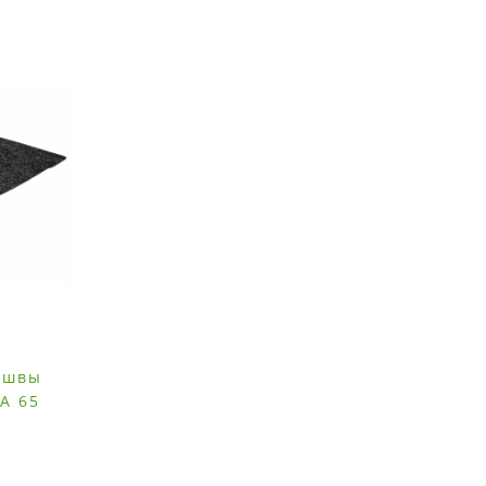
ошвы
KA 65