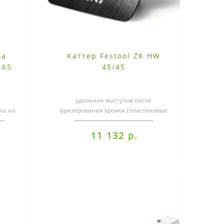
ва
Каттер Festool ZK HW
 65
45/45
удаление выступов после
ны на
фрезерования кромок (пластиковые
кромки) без повреждения
репле..
поверхности заготов..
11 132 р.