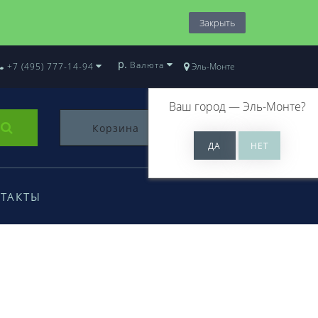
Закрыть
р.
Валюта
+7 (495) 777-14-94
Эль-Монте
Ваш город —
Эль-Монте
?
Корзина
0
ТАКТЫ