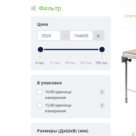
Фильтр
Спис
Цена
-
р.
4 тыс.
51 тыс.
99 тыс.
147 тыс.
195 тыс.
В упаковке
10,00 единица
1
измерения
15,00 единица
1
измерения
Размеры (ДxШxВ) (мм)
С