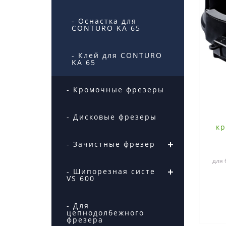
- Оснастка для
CONTURO KA 65
- Клей для CONTURO
KA 65
- Кромочные фрезеры
- Дисковые фрезеры
кр
- Зачистные фрезеры
для 
- Шипорезная система
VS 600
кр
- Для
цепнодолбежного
фрезера