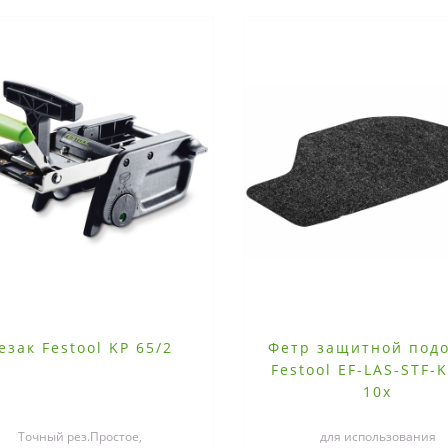
езак Festool KP 65/2
Фетр защитной под
Festool EF-LAS-STF-
10x
Точный рез.Простое,
для использования