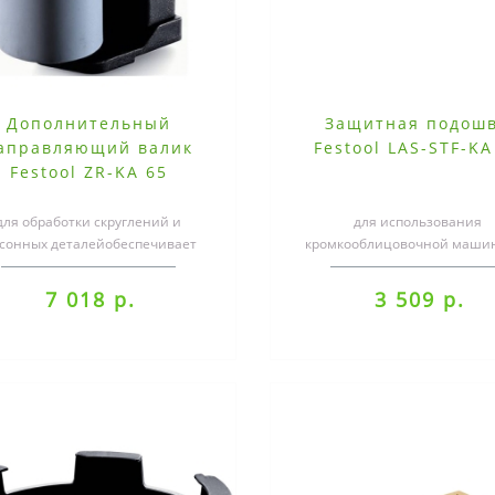
Дополнительный
Защитная подош
аправляющий валик
Festool LAS-STF-KA
Festool ZR-KA 65
для обработки скруглений и
для использования
сонных деталейобеспечивает
кромкооблицовочной маши
лнительную точку прижима при
хрупких или глянцевых
склеивании ..
поверхностяхСпециализацияК
7 018 р.
3 509 р.