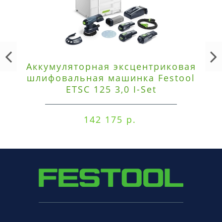
Аккумуляторная эксцентриковая
шлифовальная машинка Festool
ETSC 125 3,0 I-Set
142 175 р.