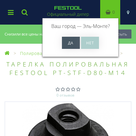
0
Официальный дилер
Ваш город —
Эль-Монте
?
Снизили все цены на 20%, успей купить!
Закрыть
Полирование
Полировальные тарелки
ТАРЕЛКА ПОЛИРОВАЛЬНАЯ
FESTOOL PT-STF-D80-M14
0 отзывов