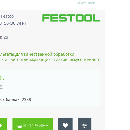
0 отзывов
:
Festool
 D150x30 WH/1
7
ы:
28
льтаты.Для качественной обработки
х и светоотверждающихся лаков, искусственного
р.
Е?
ых баллах: 2358
В КОРЗИНУ