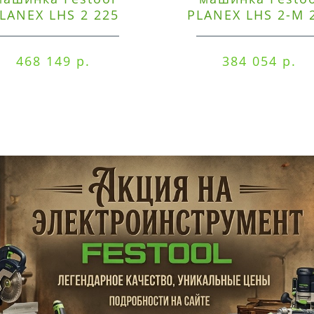
LANEX LHS 2 225
PLANEX LHS 2-M 
EQI/CTM 36-Set
EQ/CTL 36-Set
468 149 р.
384 054 р.