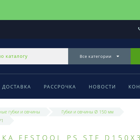
Все категории
ДОСТАВКА
РАССРОЧКА
НОВОСТИ
КОН
ые губки и овчины
Губки и овчины Ø 150 мм
/1
КА FESTOOL PS STF D150X