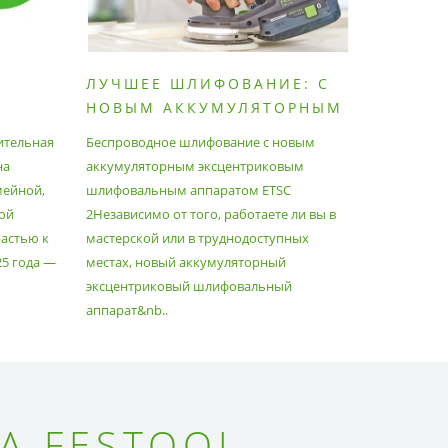
ЛУЧШЕЕ ШЛИФОВАНИЕ: С
КАК П
НОВЫМ АККУМУЛЯТОРНЫМ
ПЫЛЕС
ШЛИФОВАЛЬНЫМ
МАКСИ
ительная
Беспроводное шлифование с новым
Festool уж
АППАРАТОМ ETSC2
на
аккумуляторным эксцентриковым
пылесосам
мейной,
шлифовальным аппаратом ETSC
Немецкий 
ой
2Независимо от того, работаете ли вы в
множество
астью к
мастерской или в труднодоступных
нужд, поз
25 года —
местах, новый аккумуляторный
спланиров
эксцентриковый шлифовальный
идеально 
аппарат&nb..
Благода..
А FESTOOL