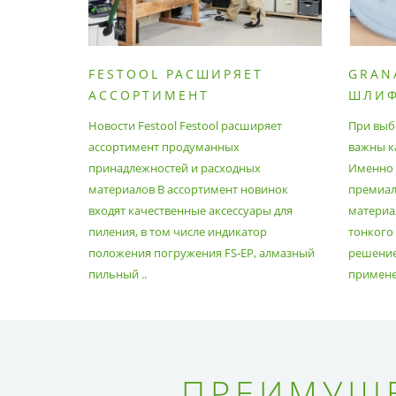
FESTOOL РАСШИРЯЕТ
GRAN
АССОРТИМЕНТ
ШЛИ
ПРОДУМАННЫХ
МАТЕ
Новости Festool Festool расширяет
При выб
ПРИНАДЛЕЖНОСТЕЙ И
ассортимент продуманных
важны к
РАСХОДНЫХ МАТЕРИАЛОВ
принадлежностей и расходных
Именно э
материалов В ассортимент новинок
премиа
входят качественные аксессуары для
материал
пиления, в том числе индикатор
тонкого
положения погружения FS-EP, алмазный
решение
пильный ..
применен
ПРЕИМУЩЕ