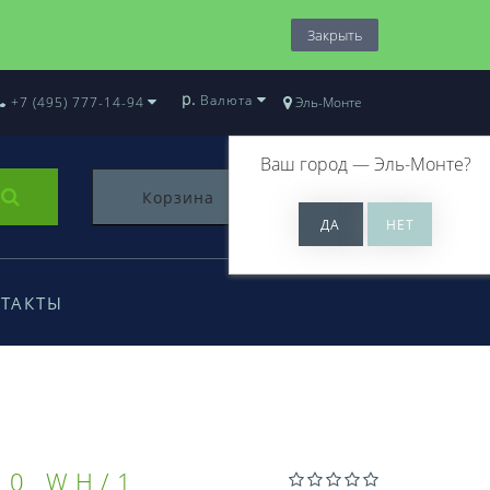
Закрыть
р.
Валюта
+7 (495) 777-14-94
Эль-Монте
Ваш город —
Эль-Монте
?
Корзина
0
ТАКТЫ
30 WH/1