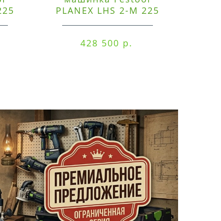
225
PLANEX LHS 2-M 225
ред
EQ/CTM 36-Set
RO
428 500 р.