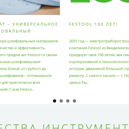
AT – УНИВЕРСАЛЬНОЕ
FESTOOL 100 ЛЕТ!
ФОВАЛЬНЫЙ
РИАЛ
оре шлифовальных материалов
2025 год — электроприборостро
ачество и эффективность.
компания Festool из Венделинге
то предлагает Festool со своим
празднует своё 100-летие: век се
льным шлифовальным
корпоративной и технологическ
ом Granat: от грубого до
истории, движимой большой стр
 шлифования – оптимальное
ремеслу. С самого начала — с 19
 для практически всех
целью бы..
ий. С мая Festoo..
СТВА ИНСТРУМЕНТ