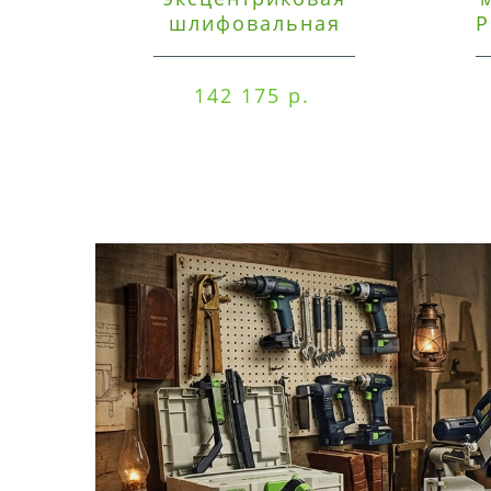
шлифовальная
P
машинка Festool ETSC
125 3,0 I-Set
142 175 р.