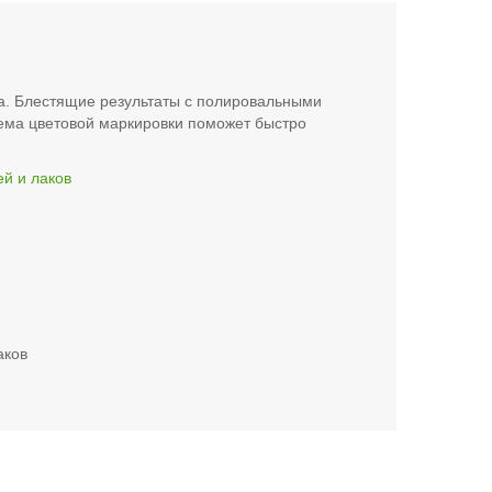
ла. Блестящие результаты с полировальными
ема цветовой маркировки поможет быстро
й и лаков
аков