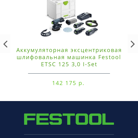
Аккумуляторная эксцентриковая
шлифовальная машинка Festool
ETSC 125 3,0 I-Set
142 175 р.