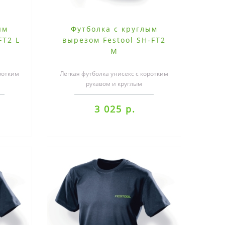
ым
Футболка с круглым
FT2 L
вырезом Festool SH-FT2
M
ротким
Лёгкая футболка унисекс с коротким
рукавом и круглым
к, 5 %
вырезом.материал: 95 % хлопок, 5 %
эластан, 200..
3 025 р.