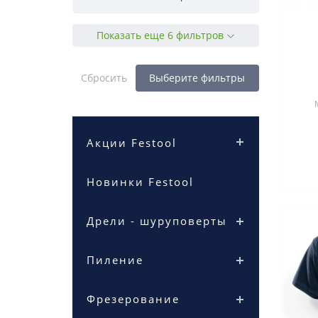
Показать еще 6 фильтров
Сбросить
Выберите фильтры
Акции Festool
Новинки Festool
Дрели - шуруповерты
Пиление
Фрезерование