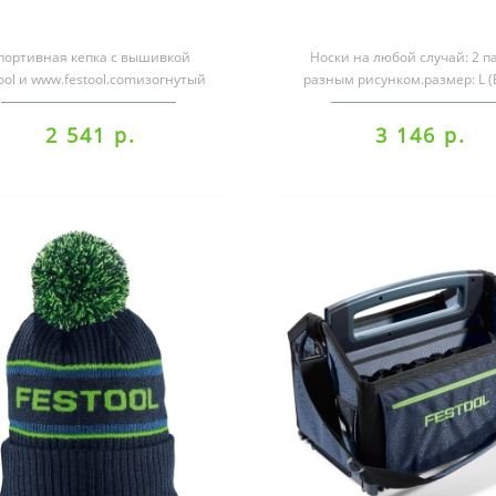
портивная кепка с вышивкой
Носки на любой случай: 2 п
ool и www.festool.comизогнутый
разным рисунком.размер: L (
козырёк с зелёной
46)материал: хлопок 80 %, п
полосойрегулировка ..
..
2 541 р.
3 146 р.