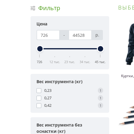
Фильтр
ВЫБ
Цена
-
р.
726
12 тыс.
23 тыс.
34 тыс.
45 тыс.
Куртки
Вес инструмента (кг)
0,23
1
0,27
1
0,42
1
Вес инструмента без
оснастки (кг)