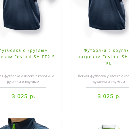
Футболка с круглым
Футболка с кругл
езом Festool SH-FT2 S
вырезом Festool SH
XL
ая футболка унисекс с коротким
Лёгкая футболка унисекс с ко
рукавом и круглым
рукавом и круглым
зом.материал: 95 % хлопок, 5 %
вырезом.материал: 95 % хлопо
эластан, 200..
эластан, 200..
3 025 р.
3 025 р.