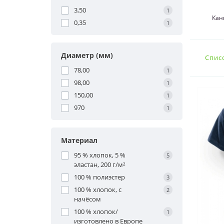
3,50
1
Кан
0,35
1
Диаметр (мм)
Спис
78,00
1
98,00
1
150,00
1
970
1
Материал
95 % хлопок, 5 %
5
эластан, 200 г/м²
100 % полиэстер
3
100 % хлопок, с
2
начёсом
100 % хлопок/
1
изготовлено в Европе