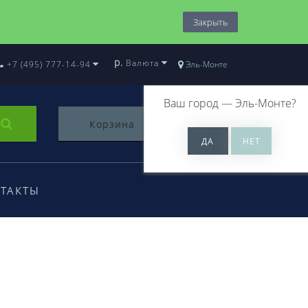
Закрыть
р.
Валюта
+7 (495) 777-14-94
Эль-Монте
Ваш город —
Эль-Монте
?
Корзина
0
ТАКТЫ