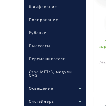
Шлифование
Полирование
Рубанки
Пылесосы
выр
Перемешиватели
Лёгк
Стол MFT/3, модули
выре
CMS
Освещение
Систейнеры