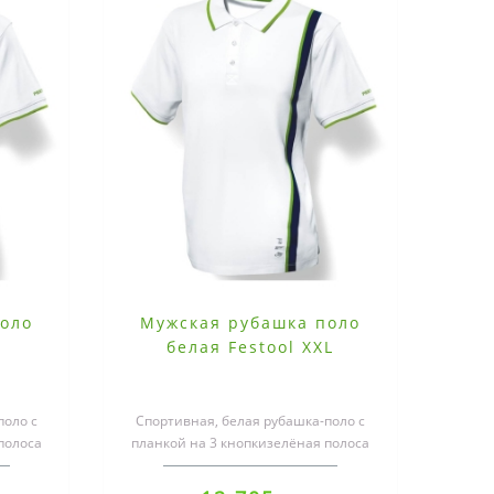
оло
Мужская рубашка поло
L
белая Festool XXL
поло с
Спортивная, белая рубашка-поло с
полоса
планкой на 3 кнопкизелёная полоса
одгиб..
на воротнике в рубчик и на подгиб..