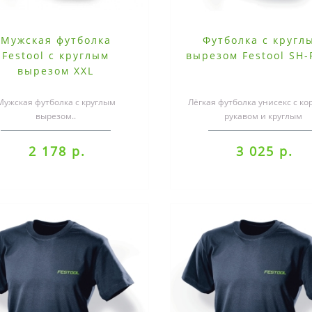
Мужская футболка
Футболка с кругл
Festool с круглым
вырезом Festool SH-
вырезом XXL
Мужская футболка с круглым
Лёгкая футболка унисекс с ко
вырезом..
рукавом и круглым
вырезом.материал: 95 % хлопо
эластан, 200..
2 178 р.
3 025 р.