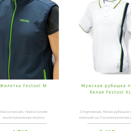
Жилетка Festool M
Мужская рубашка п
белая Festool X
Классическая, тёмно-синяя
Спортивная, белая рубашка-
жилетказелёная полоса
планкой на 3 кнопкизелёная 
молниявысококачественная
на воротнике в рубчик и на п
ышивка логотипа Festool сп..