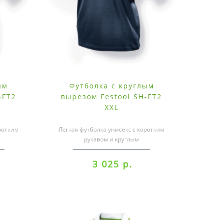
ым
Футболка с круглым
-FT2
вырезом Festool SH-FT2
XXL
ротким
Лёгкая футболка унисекс с коротким
рукавом и круглым
к, 5 %
вырезом.материал: 95 % хлопок, 5 %
эластан, 200..
3 025 р.