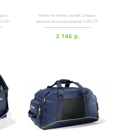
ары с
Носки на любой случай: 2 пары с
EU 42-
разным рисунком.размер: S (EU 37-
олиамид
41)материал: хлопок 80 %, полиамид
..
3 146 р.