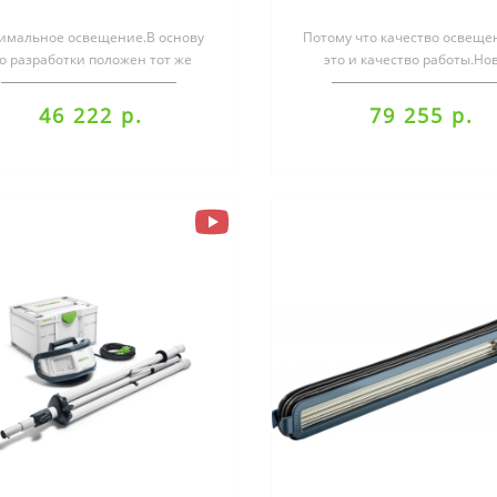
имальное освещение.В основу
Потому что качество освещ
го разработки положен тот же
это и качество работы.Но
ысокий стандарт, который мы
поколение осветительных пр
определили..
больша..
46 222 р.
79 255 р.