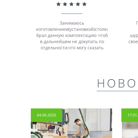
Занимаюсь
П
изготовлением(установкой)столешниц,
брал данную комплектацию чтоб
шур
в дальнейшем не докупать по
свое
отдельности,что могу сказать
про фрезер отличный мощный
инструмент,очень сильно
выручает меня он..
НОВО
04.06.2026
17.01