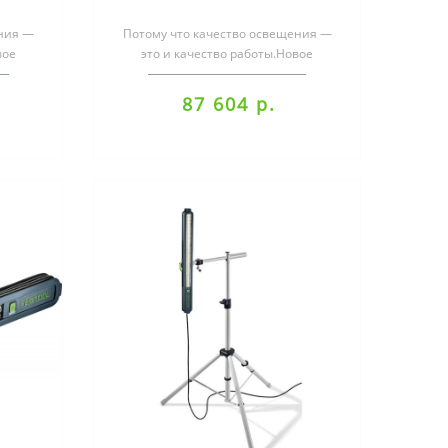
ения —
Потому что качество освещения —
вое
это и качество работы.Новое
иборов:
поколение осветительных приборов:
больша..
87 604 р.