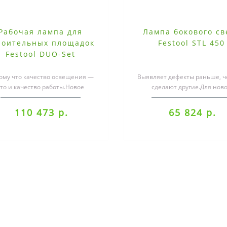
Рабочая лампа для
Лампа бокового св
роительных площадок
Festool STL 450
Festool DUO-Set
ому что качество освещения —
Выявляет дефекты раньше, ч
это и качество работы.Новое
сделают другие.Для нов
ление осветительных приборов:
контрольной лампы STL 4
больша..
специалисты Fest..
110 473 р.
65 824 р.