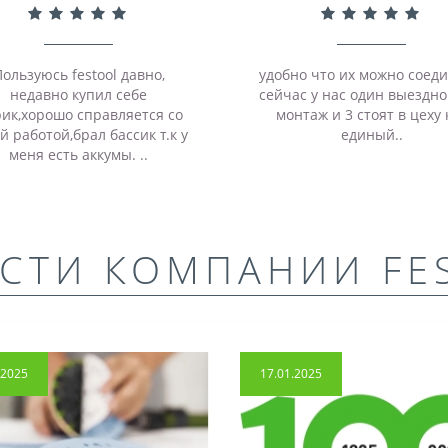
ользуюсь festool давно,
удобно что их можно соеди
недавно купил себе
сейчас у нас один выездно
ик,хорошо справляется со
монтаж и 3 стоят в цеху 
й работой,брал бассик т.к у
единый..
меня есть аккумы. ..
СТИ КОМПАНИИ FE
.2025
17.01.2025