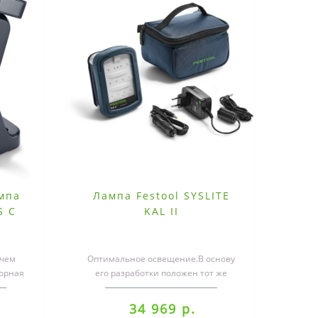
мпа
Лампа Festool SYSLITE
S C
KAL II
очем
Оптимальное освещение.В основу
торная
его разработки положен тот же
S C
высокий стандарт, который мы
определили..
34 969 р.