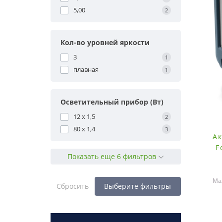
5,00
2
Кол-во уровней яркости
3
1
плавная
1
Осветительный прибор (Вт)
12 x 1,5
2
80 x 1,4
3
А
F
Показать еще 6 фильтров
Ма
Сбросить
Выберите фильтры
ак