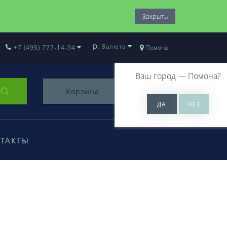
Закрыть
р.
Валюта
+7 (495) 777-14-94
Помона
Ваш город —
Помона
?
Корзина
0
ТАКТЫ