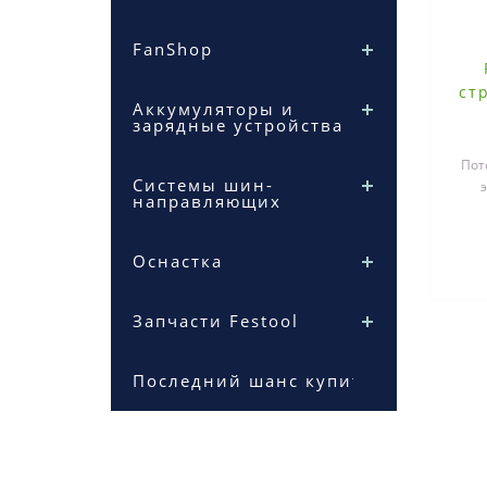
FanShop
ст
Аккумуляторы и
зарядные устройства
Пот
Системы шин-
направляющих
поко
Оснастка
Запчасти Festool
Последний шанс купить