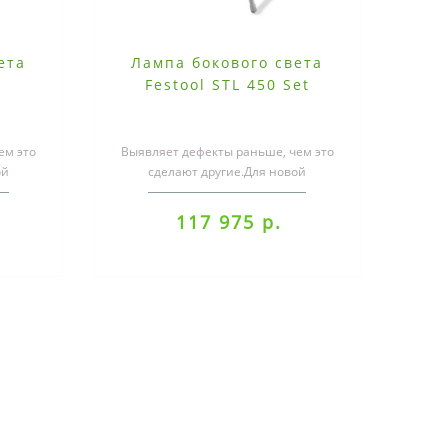
ета
Лампа бокового света
Festool STL 450 Set
ем это
Выявляет дефекты раньше, чем это
ой
сделают другие.Для новой
50
контрольной лампы STL 450
специалисты Fest..
117 975 р.