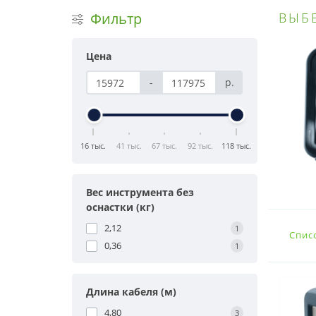
Фильтр
ВЫБ
Цена
-
р.
16 тыс.
41 тыс.
67 тыс.
92 тыс.
118 тыс.
Вес инструмента без
оснастки (кг)
2,12
1
Спис
0,36
1
Длина кабеля (м)
4,80
3