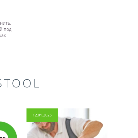
нить,
й под
как
STOOL
12.01.2025
14.04.2