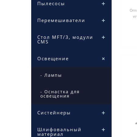
Пылесосы
Опт
е
Перемешиватели
в
Стол MFT/3, модули
CMS
Освещение
- Лампы
- Оснастка для
освещения
Систейнеры
Шлифовальный
материал