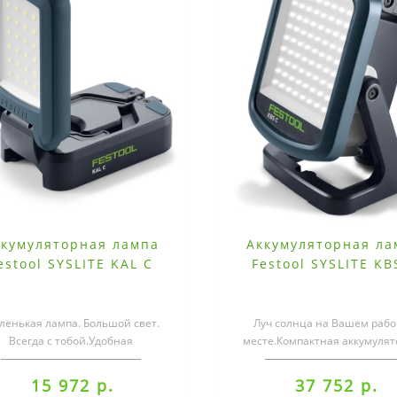
ккумуляторная лампа
Аккумуляторная ла
estool SYSLITE KAL C
Festool SYSLITE KB
ленькая лампа. Большой свет.
Луч солнца на Вашем раб
Всегда с тобой.Удобная
месте.Компактная аккумуля
кумуляторная рабочая лампа
рабочая лампа SYSLITE KB
SYSLITE KAL C дол..
обеспечит Ва..
15 972 р.
37 752 р.