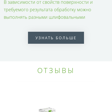
В зависимости от свойств поверхности и
требуемого результата обработку можно
выполнять разными шлифовальными
движениями. При этом действует правило: чем
больше ход шлифования, тем выше
УЗНАТЬ БОЛЬШЕ
интенсивность съёма. Небольшой ход,
например 3 мм, идеально подходит для тонкого
шлифования, а 5—7 мм дают быстрый результат
при грубом шлифовании.
ОТЗЫВЫ
ПОДРОБНЕЕ