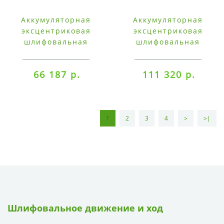
Аккумуляторная
Аккумуляторная
эксцентриковая
эксцентриковая
шлифовальная
шлифовальная
машинка Festool ETSC
машинка Festool ETSC
125 Li-Basic
2 125 4,0 I-Plus
66 187 р.
111 320 р.
1
2
3
4
>
>|
Шлифовальное движение и ход