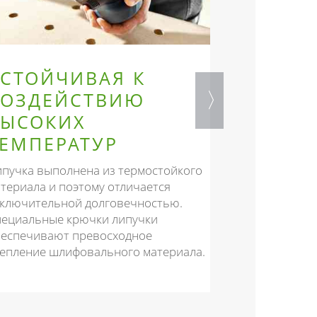
СТОЙЧИВАЯ К
ВЫСОК
ВОЗДЕЙСТВИЮ
ИЗНОС
ВЫСОКИХ
ПО КРА
ЕМПЕРАТУР
Вспененная ш
JETSTREAM 2 
пучка выполнена из термостойкого
прочность по
Ю
териала и поэтому отличается
для долгого с
ключительной долговечностью.
ециальные крючки липучки
еспечивают превосходное
епление шлифовального материала.