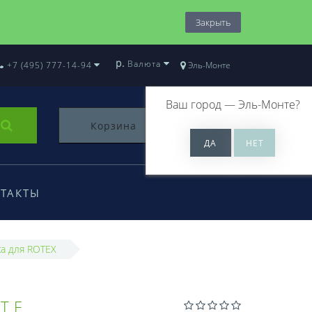
Закрыть
р.
Валюта
+7 (495) 777-14-94
Эль-Монте
Ваш город —
Эль-Монте
?
Корзина
0
ТАКТЫ
а для ROTEX
TF