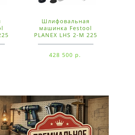
я
Шлифовальная
Э
ol
машинка Festool
225
PLANEX LHS 2-M 225
ред
EQ/CTM 36-Set
RO
428 500 р.