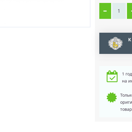
К
1 го
на и
Тольк
ориг
товар