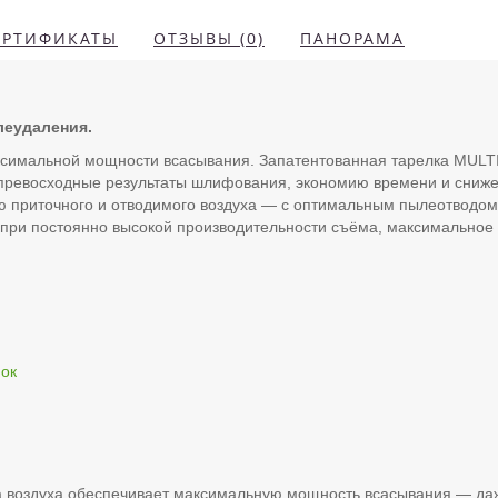
ЕРТИФИКАТЫ
ОТЗЫВЫ (0)
ПАНОРАМА
леудаления.
ксимальной мощности всасывания. Запатентованная тарелка MULT
 превосходные результаты шлифования, экономию времени и сниж
 приточного и отводимого воздуха — с оптимальным пылеотводом п
при постоянно высокой производительности съёма, максимальное к
мок
 воздуха обеспечивает максимальную мощность всасывания — даже