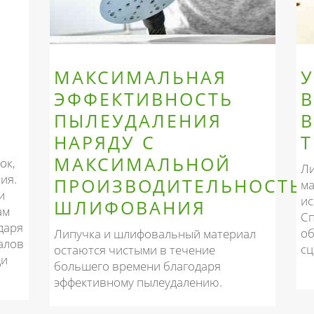
МАКСИМАЛЬНАЯ
У
ЭФФЕКТИВНОСТЬ
ПЫЛЕУДАЛЕНИЯ
НАРЯДУ С
Т
МАКСИМАЛЬНОЙ
ок,
Ли
ия.
ПРОИЗВОДИТЕЛЬНОСТЬ
ма
и
ис
ШЛИФОВАНИЯ
ам
Сп
даря
об
Липучка и шлифовальный материал
алов
сц
остаются чистыми в течение
ди
большего времени благодаря
эффективному пылеудалению.