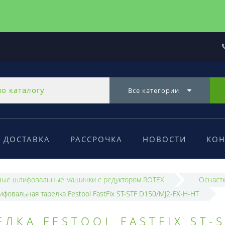
Все категории
ДОСТАВКА
РАССРОЧКА
НОВОСТИ
КОН
вые шлифовальные машинки с редуктором ROTEX
Оснастк
фовальная тарелка Festool FastFix ST-STF D150/MJ2-FX-H-HT
ЛКА FESTOOL FASTFIX ST-S