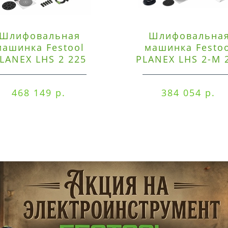
Шлифовальная
Шлифовальна
машинка Festool
машинка Festo
LANEX LHS 2 225
PLANEX LHS 2-M 
EQI/CTM 36-Set
EQ/CTL 36-Set
468 149 р.
384 054 р.