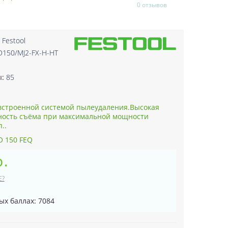
0 отзывов
:
Festool
D150/MJ2-FX-H-HT
3
ы:
85
встроенной системой пылеудаления.Высокая
ность съёма при максимальной мощности
..
O 150 FEQ
р.
Е?
ых баллах: 7084