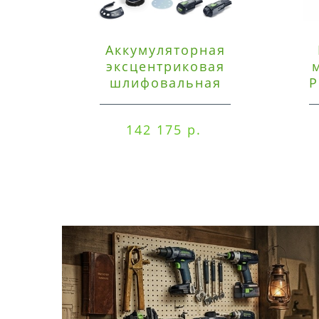
Аккумуляторная
эксцентриковая
шлифовальная
P
машинка Festool ETSC
125 3,0 I-Set
142 175 р.