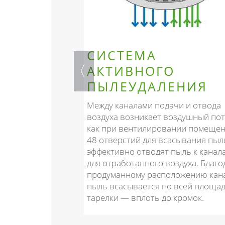
СИСТЕМА
ЙКОСТЬ
АКТИВНОГО
ПЫЛЕУДАЛЕНИЯ
лка MULTI-
Между каналами подачи и отвода
сокую
воздуха возникает воздушный пот
оверхности —
как при вентилировании помещен
жбы.
48 отверстий для всасывания пыл
эффективно отводят пыль к канал
для отработанного воздуха. Благо
продуманному расположению кан
пыль всасывается по всей площа
тарелки — вплоть до кромок.