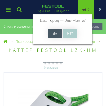
0
Официальный дилер
Ваш город —
Эль-Монте
?
Снизили все цены на 20%, успей купить!
Закрыть
Полирование
Оснастка для полирования
КАТТЕР FESTOOL LZK-HM
0 отзывов