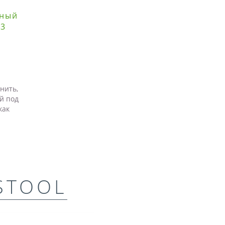
ьный
 3
нить,
й под
как
STOOL