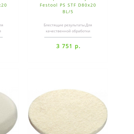
x20
Festool PS STF D80x20
BL/5
ля
Блестящие результаты.Для
и
качественной обработки
высокоглянцевых и
ов,
светоотверждающихся лаков,
3 751 р.
искусст..