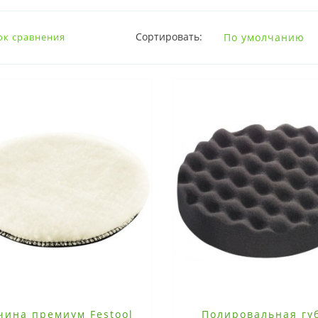
Сортировать:
ок сравнения
чина премиум Festool
Полировальная гу