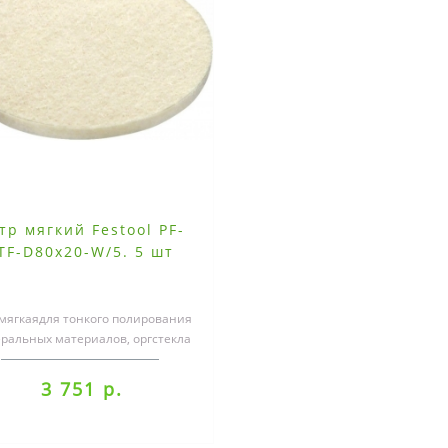
тр мягкий Festool PF-
TF-D80x20-W/5. 5 шт
мягкаядля тонкого полирования
ральных материалов, оргстекла
акокрасочных покрытийбелый..
3 751 р.