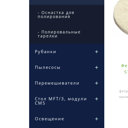
- Оснастка для
полирования
- Полировальные
тарелки
Рубанки
Фе
Пылесосы
S
Перемешиватели
фетр
мине
Стол MFT/3, модули
CMS
и л
Освещение