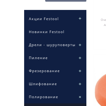
Акции Festool
Оче
д
пол
Новинки Festool
Дрели - шуруповерты
Пиление
Фрезерование
Шлифование
Полирование