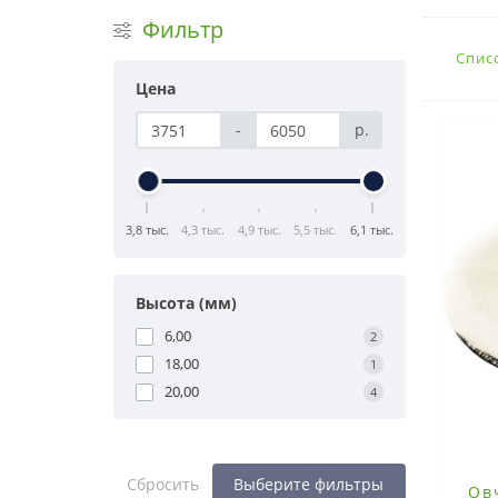
Фильтр
Спис
Цена
-
р.
3,8 тыс.
4,3 тыс.
4,9 тыс.
5,5 тыс.
6,1 тыс.
Высота (мм)
6,00
2
18,00
1
20,00
4
Сбросить
Выберите фильтры
Ов