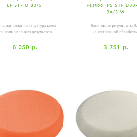
LF STF D 80/5
Festool PS STF D80
BA/5 W
нь однородная структура меха
Блестящие результаты.Д
ля равномерного результата
качественной обработк
ированияПростое управление и
высокоглянцевых и
почти ни..
светоотверждающихся лак
6 050 р.
3 751 р.
искусст..