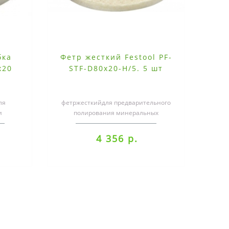
бка
Фетр жесткий Festool PF-
x20
STF-D80x20-H/5. 5 шт
ля
фетржесткийдля предварительного
и
полирования минеральных
материалов, оргстекла и
ов,
лакокрасочных покрыт..
4 356 р.