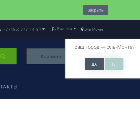
Закрыть
р.
Валюта
+7 (495) 777-14-94
Эль-Монте
Ваш город —
Эль-Монте
?
Корзина
0
ТАКТЫ