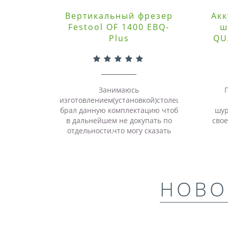
Вертикальный фрезер
Акк
Festool OF 1400 EBQ-
ш
Plus
QU
Занимаюсь
П
изготовлением(установкой)столешниц,
брал данную комплектацию чтоб
шур
в дальнейшем не докупать по
свое
отдельности,что могу сказать
про фрезер отличный мощный
инструмент,очень сильно
выручает меня он..
НОВО