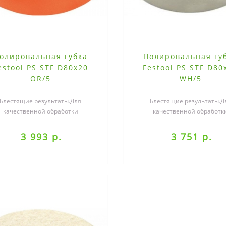
олировальная губка
Полировальная гу
estool PS STF D80x20
Festool PS STF D80
OR/5
WH/5
Блестящие результаты.Для
Блестящие результаты.Д
качественной обработки
качественной обработк
высокоглянцевых и
высокоглянцевых и
ветоотверждающихся лаков,
светоотверждающихся лак
3 993 р.
3 751 р.
искусст..
искусст..