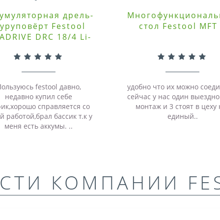
умуляторная дрель-
Многофункционал
уруповёрт Festool
стол Festool MFT
ADRIVE DRC 18/4 Li-
Basic
ользуюсь festool давно,
удобно что их можно соеди
недавно купил себе
сейчас у нас один выездно
ик,хорошо справляется со
монтаж и 3 стоят в цеху 
й работой,брал бассик т.к у
единый..
меня есть аккумы. ..
СТИ КОМПАНИИ FE