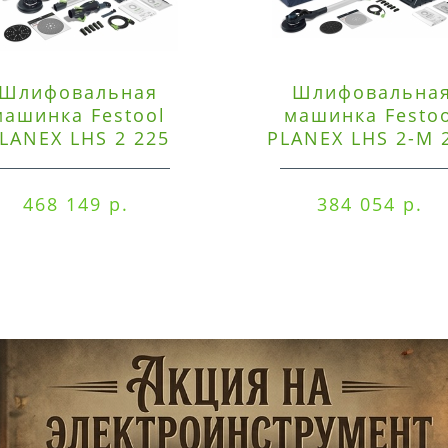
Шлифовальная
Шлифовальна
машинка Festool
машинка Festo
LANEX LHS 2 225
PLANEX LHS 2-M 
EQI/CTM 36-Set
EQ/CTL 36-Set
468 149 р.
384 054 р.