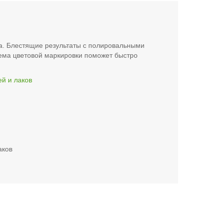
ла. Блестящие результаты с полировальными
ема цветовой маркировки поможет быстро
й и лаков
аков