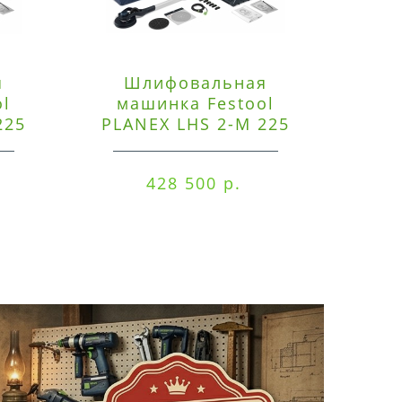
я
Шлифовальная
Э
ol
машинка Festool
225
PLANEX LHS 2-M 225
ред
EQ/CTM 36-Set
RO
428 500 р.