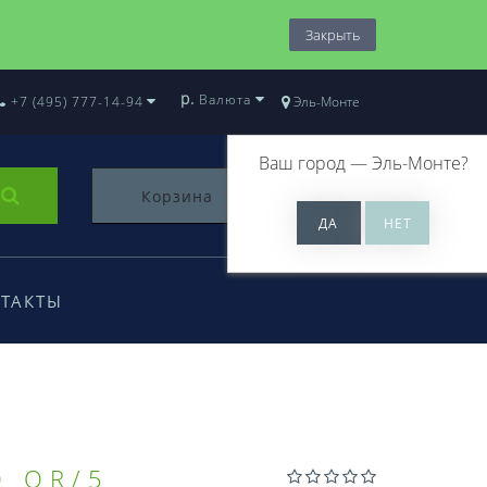
Закрыть
р.
Валюта
+7 (495) 777-14-94
Эль-Монте
Ваш город —
Эль-Монте
?
Корзина
0
ТАКТЫ
0 OR/5