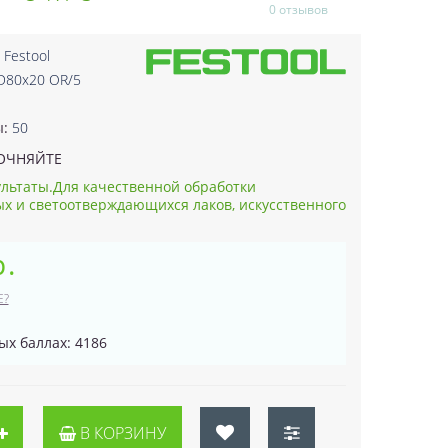
0 отзывов
:
Festool
 D80x20 OR/5
3
ы:
50
ОЧНЯЙТЕ
льтаты.Для качественной обработки
х и светоотверждающихся лаков, искусственного
р.
Е?
ых баллах: 4186
В КОРЗИНУ