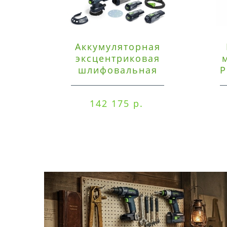
Аккумуляторная
эксцентриковая
шлифовальная
P
машинка Festool ETSC
125 3,0 I-Set
142 175 р.