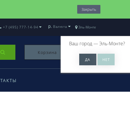
Закрыть
р.
Валюта
+7 (495) 777-14-94
Эль-Монте
Ваш город —
Эль-Монте
?
Корзина
0
ТАКТЫ