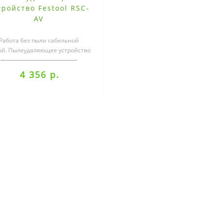
тройство Festool RSC-
AV
Работа без пыли сабельной
ой. Пылеудаляющее устройство
RSC-AV позволяет работать
сабельной п..
4 356 р.