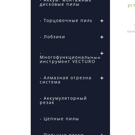
дисковые пилы
ус
- Торцовочные пилы
пил
- Лобзики
-
Многофункциональный
инструмент VECTURO
- Алмазная отрезная
система
- Аккумуляторный
резак
- Цепные пилы
- Пильные диски