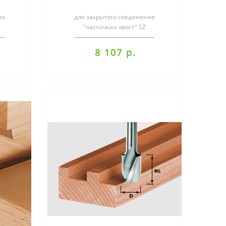
ия
для закрытого соединения
"ласточкин хвост" SZ
ией из
14СпециализацияС комбинацией из
.
фрезера, шаблона и фре..
8 107 р.