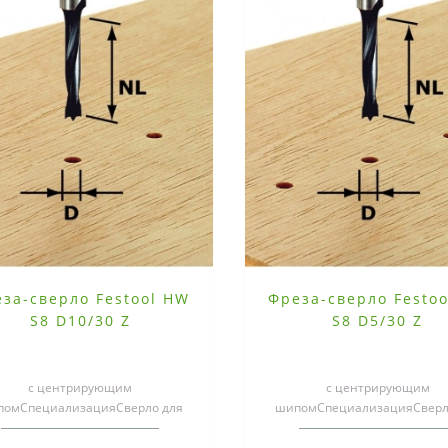
за-сверло Festool HW
Фреза-сверло Festo
S8 D10/30 Z
S8 D5/30 Z
с центрирующим
с центрирующим
омСпециализацияСверло для
шипомСпециализацияСверл
гнёзд под шипы и для рядов
гнёзд под шипы и для ря
верстий с хвостовиком 8 мм,..
отверстий с хвостовиком 8 