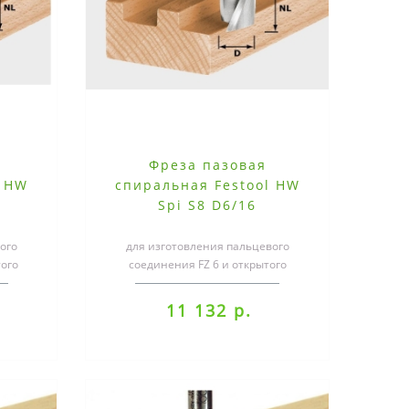
Фреза пазовая
l HW
спиральная Festool HW
Spi S8 D6/16
ого
для изготовления пальцевого
того
соединения FZ 6 и открытого
т" SZO
соединения "ласточкин хвост" SZO
14Специализ..
11 132 р.