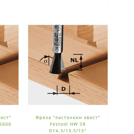
вост"
Фреза "ласточкин хвост"
VS600
Festool HW S8
D14.3/13.5/15°