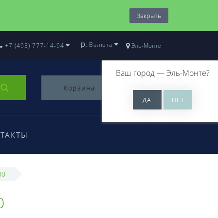
Закрыть
р.
Валюта
+7 (495) 777-14-94
Эль-Монте
Ваш город —
Эль-Монте
?
Корзина
0
ТАКТЫ
00
0