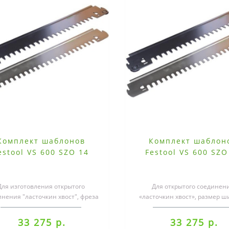
Комплект шаблонов
Комплект шаблон
estool VS 600 SZO 14
Festool VS 600 SZO
Для изготовления открытого
Для открытого соединен
нения "ласточкин хвост", фреза
«ласточкин хвост», размер ш
"ласточкин хвост" 14 мм..
мм..
33 275 р.
33 275 р.