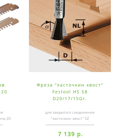
ов
Фреза "ласточкин хвост"
 20
Festool HS S8
D20/17/15Gr.
ия
для закрытого соединения
ипа 20
"ласточкин хвост" SZ
20СпециализацияС комбинацией из
фрезера, шаблона и фре..
7 139 р.