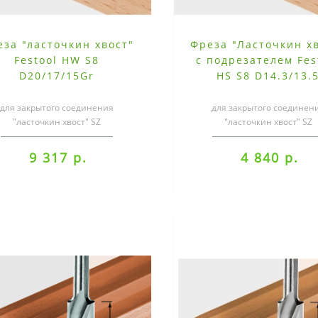
еза "ласточкин хвост"
Фреза "Ласточкин х
Festool HW S8
с подрезателем Fes
D20/17/15Gr
HS S8 D14.3/13.
для закрытого соединения
для закрытого соединен
"ласточкин хвост" SZ
"ласточкин хвост" SZ
ециализацияС комбинацией из
14СпециализацияС комбинац
фрезера, шаблона и фре..
фрезера, шаблона и фре.
9 317 р.
4 840 р.