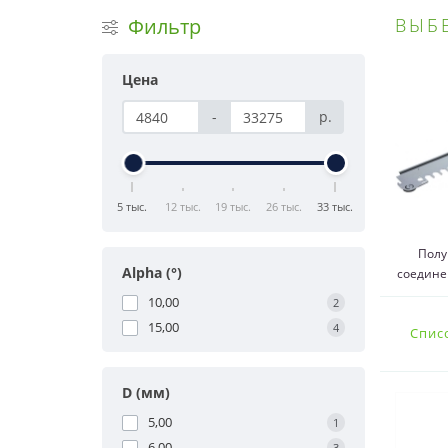
Фильтр
ВЫБ
Цена
-
р.
5 тыс.
12 тыс.
19 тыс.
26 тыс.
33 тыс.
Полу
Alpha (°)
соедине
10,00
2
15,00
4
Спис
D (мм)
5,00
1
6,00
3