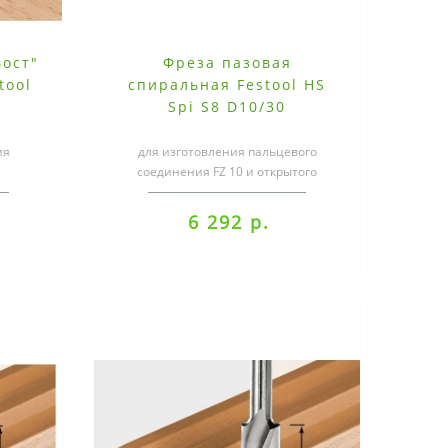
вост"
Фреза пазовая
tool
спиральная Festool HS
5
Spi S8 D10/30
ия
для изготовления пальцевого
соединения FZ 10 и открытого
ией из
соединения "ласточкин хвост" SZO
.
20Специали..
6 292 р.