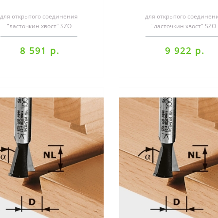
для открытого соединения
для открытого соединен
"ласточкин хвост" SZO
"ласточкин хвост" SZO
ециализацияС комбинацией из
20СпециализацияС комбинац
фрезера, шаблона и фр..
фрезера, шаблона и фр.
8 591 р.
9 922 р.