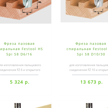
Фреза пазовая
Фреза пазовая
пиральная Festool HS
спиральная Festoo
Spi S8 D6/16
Spi S8 D10/30
ля изготовления пальцевого
для изготовления пальцев
соединения FZ 6 и открытого
соединения FZ 10 и откры
динения "ласточкин хвост" SZO
соединения "ласточкин хвос
14Специализ..
20Специали..
5 324 р.
13 673 р.