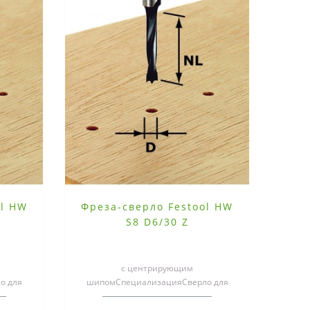
ol HW
Фреза-сверло Festool HW
S8 D6/30 Z
с центрирующим
о для
шипомСпециализацияСверло для
дов
гнёзд под шипы и для рядов
мм,..
отверстий с хвостовиком 8 мм,..