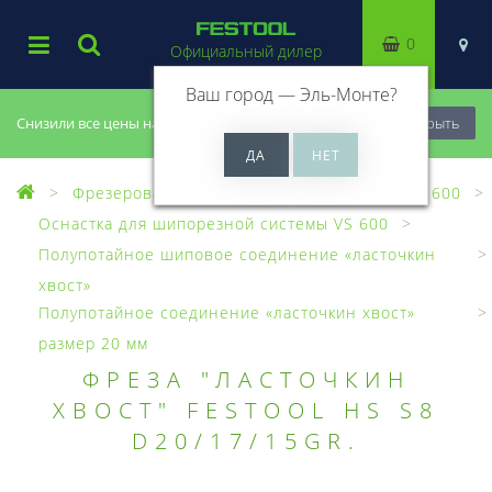
0
Официальный дилер
Ваш город —
Эль-Монте
?
Снизили все цены на 20%, успей купить!
Закрыть
Фрезерование
Шипорезная система VS 600
Оснастка для шипорезной системы VS 600
Полупотайное шиповое соединение «ласточкин
хвост»
Полупотайное соединение «ласточкин хвост»
размер 20 мм
ФРЕЗА "ЛАСТОЧКИН
ХВОСТ" FESTOOL HS S8
D20/17/15GR.