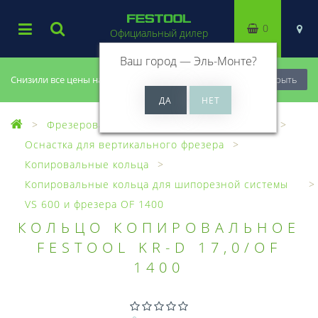
0
Официальный дилер
Ваш город —
Эль-Монте
?
Снизили все цены на 20%, успей купить!
Закрыть
Фрезерование
Оснастка для фрезеров
Оснастка для вертикального фрезера
Копировальные кольца
Копировальные кольца для шипорезной системы
VS 600 и фрезера OF 1400
КОЛЬЦО КОПИРОВАЛЬНОЕ
FESTOOL KR-D 17,0/OF
1400