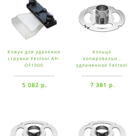
Кожух для удаления
Кольцо
стружки Festool AH-
копировальн..
OF1000
удлинённое Festool
KR-D 30.0/21.5/OF
2200
5 082 р.
7 381 р.