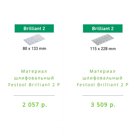
Материал
Материал
шлифовальный
шлифовальный
Festool Brilliant 2 P
Festool Brilliant 2 P
40, компл. из 50 шт.
40, компл. из 50 шт.
STF 80X133 P 40-
STF-115X228-P 40-
2 057 р.
3 509 р.
BR2/50
BR2/ 50