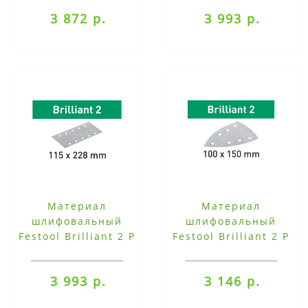
шт. STF 93X178/8-
шт. STF-115X228-
3 872 р.
3 993 р.
P220-BR2/100
P240-BR2/100
Материал
Материал
шлифовальный
шлифовальный
Festool Brilliant 2 P
Festool Brilliant 2 P
320, компл. из 100
40, компл. из 50 шт.
шт. STF-115X228-
STF-DELTA/7 P 40-
3 993 р.
3 146 р.
P320-BR2/100
BR2/50