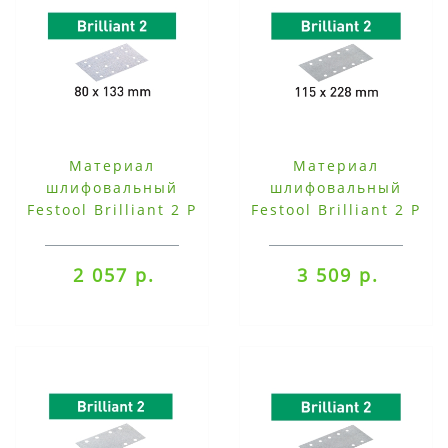
Материал
Материал
шлифовальный
шлифовальный
Festool Brilliant 2 P
Festool Brilliant 2 P
60, компл. из 50 шт.
60, компл. из 50 шт.
STF 80X133 P 60-
STF-115X228-P 60-
2 057 р.
3 509 р.
BR2/50
BR2/ 50