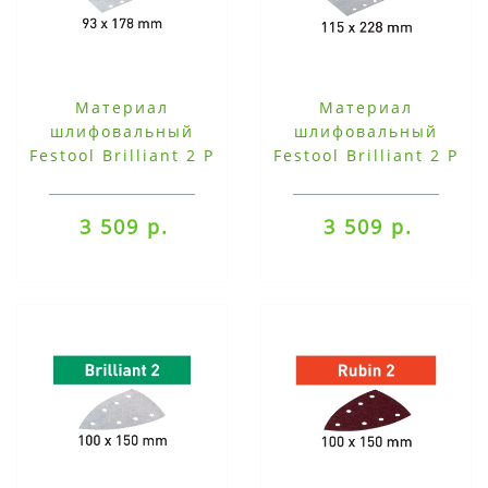
Материал
Материал
шлифовальный
шлифовальный
Festool Brilliant 2 P
Festool Brilliant 2 P
80, компл. из 50 шт.
80, компл. из 50 шт.
STF 93X178/8-P 80-
STF-115X228-P 80-
3 509 р.
3 509 р.
BR2/ 50
BR2/ 50