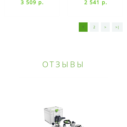
3 509 р.
2 541 р.
RU/50
1
2
>
>|
ОТЗЫВЫ