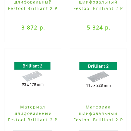
шлифовальный
шлифовальный
Festool Brilliant 2 P
Festool Brilliant 2 P
150, компл. из 100
150, компл. из 100
шт. STF 93X178/8-
шт. STF-DELTA/7 P150-
3 872 р.
5 324 р.
P150-BR2/100
BR2/100
Материал
Материал
шлифовальный
шлифовальный
Festool Brilliant 2 P
Festool Brilliant 2 P
220, компл. из 100
240, компл. из 100