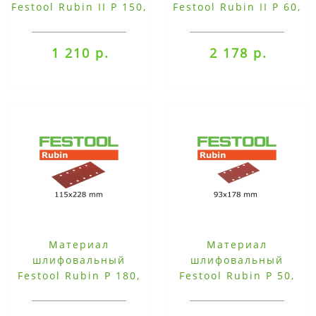
Festool Rubin II P 150,
Festool Rubin II P 60,
компл. из 10 шт. STF
компл. из 10 шт. STF
DELTA P 150 RU2/10
DELTA P 60 RU2/10
1 210 р.
2 178 р.
Материал
Материал
шлифовальный
шлифовальный
Festool Rubin P 180,
Festool Rubin P 50,
компл. из 50 шт. STF-
компл. из 50 шт. STF-
115x228/10-P180-
93x178/8-P50-RU/50