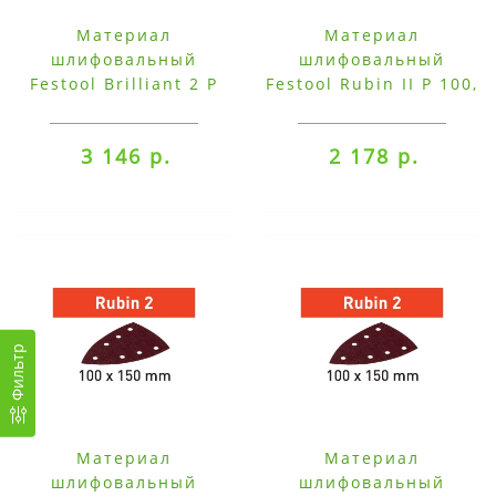
Материал
Материал
шлифовальный
шлифовальный
Festool Brilliant 2 P
Festool Rubin II P 100,
80, компл. из 50 шт.
компл. из 10 шт. STF
STF-DELTA/7 P 80-
DELTA P 100 RU2/10
3 146 р.
2 178 р.
BR2/50
Фильтр
Материал
Материал
шлифовальный
шлифовальный