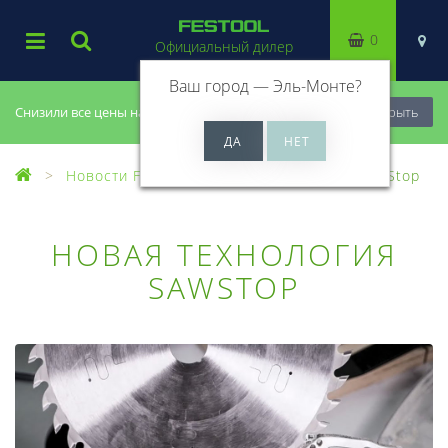
0
Официальный дилер
Ваш город —
Эль-Монте
?
Снизили все цены на 20%, успей купить!
Закрыть
Новости Festool
Новая технология SawStop
НОВАЯ ТЕХНОЛОГИЯ
SAWSTOP