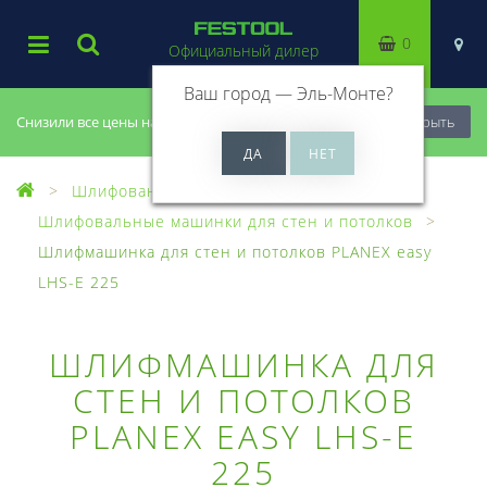
0
Официальный дилер
Ваш город —
Эль-Монте
?
Снизили все цены на 20%, успей купить!
Закрыть
Шлифование
Шлифовальные машинки для стен и потолков
Шлифмашинка для стен и потолков PLANEX easy
LHS-E 225
ШЛИФМАШИНКА ДЛЯ
СТЕН И ПОТОЛКОВ
PLANEX EASY LHS-E
225