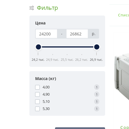
Фильтр
Спис
Цена
-
р.
24,2 тыс.
24,9 тыс.
25,5 тыс.
26,2 тыс.
26,9 тыс.
Масса (кг)
4,00
1
4,90
1
5,10
1
5,30
1
Сор