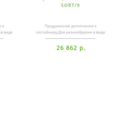
SORT/9
 к
Продуманное дополнение к
 в виде
систейнеру.Для разнообразия в виде
орых
выдвижных ящиков, в которых
можно хранит..
26 862 р.