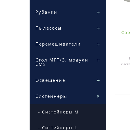
Рубанки
Пылесосы
Сор
Перемешиватели
Стол MFT/3, модули
CMS
сист
в
Освещение
Систейнеры
- Систейнеры М
- Систейнеры L