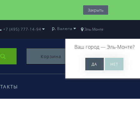
Закрыть
р.
Валюта
+7 (495) 777-14-94
Эль-Монте
Ваш город —
Эль-Монте
?
Корзина
0
ТАКТЫ