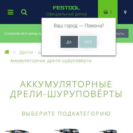
0
Официальный дилер
Ваш город —
Помона
?
Снизили все цены на 20%, успей купить!
Закрыть
Дрели - шуруповерты
Аккумуляторные дрели-шуруповёрты
АККУМУЛЯТОРНЫЕ
ДРЕЛИ-ШУРУПОВЁРТЫ
ВЫБЕРИТЕ ПОДКАТЕГОРИЮ