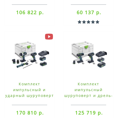
Set
18/4 Li-Basic
106 822 р.
60 137 р.
Комплект
Комплект
импульсный и
импульсный
ударный шуруповерт
шуруповерт и дрель-
Festool TID 18 5,0/4,0-
шуруповерт Festool
Set + TPC 18/4
TID 18 HPC 4,0 I-Set +
170 810 р.
125 719 р.
T 18+3