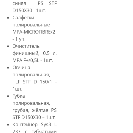
синяя PS STF
D150X30 - 1шт.
Салфетки
полировальные
MPA-MICROFIBRE/2
- 1 уп.
Очиститель
финишный, 0,5 л.
MPA F+/0,5L - 1шт.
Овчина
полировальная,
LF STF D 150/1 -
1шт.
Губка
полировальная,
грубая, жёлтая PS
STF D150X30 – 1шт.
Контейнер Sys3 L
237 с губчатыми