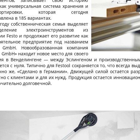
ументов, записывает свою историю
 как универсальная система хранения и
портировки, которая сегодня
влена в 185 вариантах.
 году собственническая семья выделяет
зделение электроинструментов из
и Festo и продолжает его развитие как
оятельное предприятие под названием
l GmbH. Новообразованная компания
l GmbH» находит новое место для своего
ия в Венделингене — между Эслингеном и производственным 
тся с нуля. Типично для Festool сохраняется то, что всегда в
ечно же, «Сделано в Германии». Движущей силой остаётся ра
тно с клиентами и для их нужд. Продукция остается инновацио
ючительно долговечной.