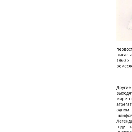
первос
высасы
1960-х
ремесле
Други
выходя
мире п
агрега
одном
шлифов
Легенд
году к