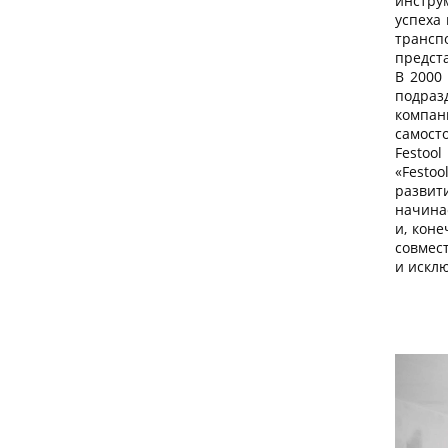
инстр
успеха
транс
предста
В 2000
подра
компани
самост
Festoo
«Festoo
развит
начинае
и, кон
совмес
и искл