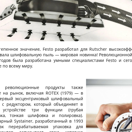
тепенное значение, Festo разработал для Rutscher высокоэф
вала шлифовальную пыль — мировая новинка! Революционной 
 годов была разработана умными специалистами Festo и сег
 по всему миру.
е революционные продукты также
т на рынок, включая ROTEX (1979) — в
ервый эксцентриковый шлифовальный
т с редуктором, который объединяет в
 устройстве три функции (грубая
ка, тонкая шлифовка и полировка).
арный Systainer, разработанный в 1993
ак перерабатываемая упаковка для