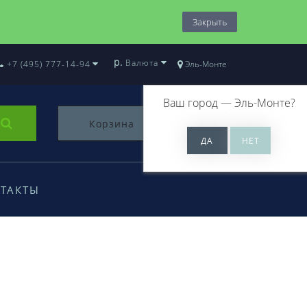
Закрыть
р.
Валюта
+7 (495) 777-14-94
Эль-Монте
Ваш город —
Эль-Монте
?
Корзина
0
ТАКТЫ