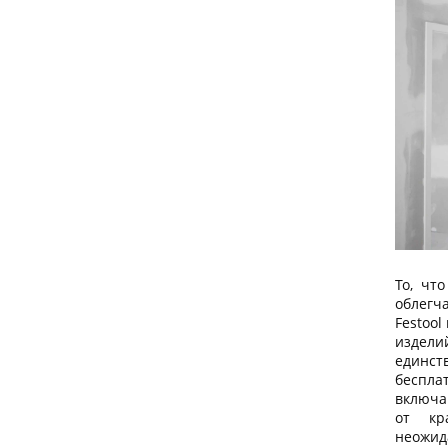
То, чт
облегч
Festool
изделий
единст
беспла
включа
от кр
неожи