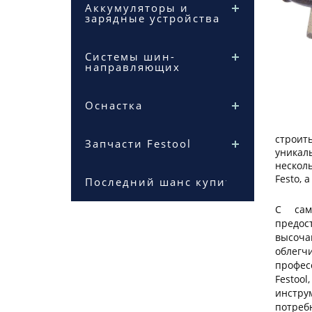
Аккумуляторы и
зарядные устройства
Системы шин-
направляющих
Оснастка
строит
Запчасти Festool
уникал
несколь
Festo, 
Последний шанс купить
С сам
предо
высоча
облегч
профес
Festo
инстр
потреб