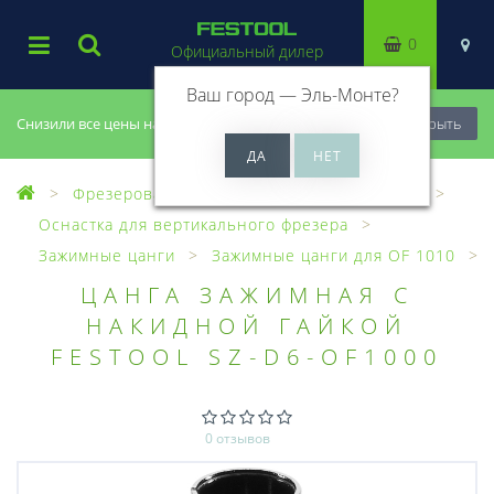
0
Официальный дилер
Ваш город —
Эль-Монте
?
Снизили все цены на 20%, успей купить!
Закрыть
Фрезерование
Оснастка для фрезеров
Оснастка для вертикального фрезера
Зажимные цанги
Зажимные цанги для OF 1010
ЦАНГА ЗАЖИМНАЯ С
НАКИДНОЙ ГАЙКОЙ
FESTOOL SZ-D6-OF1000
0 отзывов