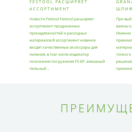
FESTOOL РАСШИРЯЕТ
GRAN
АССОРТИМЕНТ
ШЛИ
ПРОДУМАННЫХ
МАТЕ
Новости Festool Festool расширяет
При выб
ПРИНАДЛЕЖНОСТЕЙ И
ассортимент продуманных
важны к
РАСХОДНЫХ МАТЕРИАЛОВ
принадлежностей и расходных
Именно э
материалов В ассортимент новинок
премиа
входят качественные аксессуары для
материал
пиления, в том числе индикатор
тонкого
положения погружения FS-EP, алмазный
решение
пильный ..
применен
ПРЕИМУЩЕ