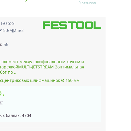
0 отзывов
:
Festool
D150/MJ2-5/2
8
ы:
56
элемент между шлифовальным кругом и
тарелкойMULTI-JETSTREAM 2оптимальная
от по ..
эксцентриковых шлифмашинок Ø 150 мм
р.
Е?
ых баллах: 4704