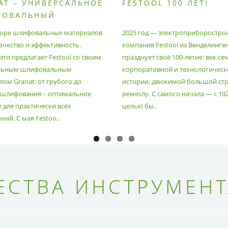
AT – УНИВЕРСАЛЬНОЕ
FESTOOL 100 ЛЕТ!
ФОВАЛЬНЫЙ
РИАЛ
оре шлифовальных материалов
2025 год — электроприборостро
ачество и эффективность.
компания Festool из Венделинге
то предлагает Festool со своим
празднует своё 100-летие: век се
льным шлифовальным
корпоративной и технологическ
ом Granat: от грубого до
истории, движимой большой стр
 шлифования – оптимальное
ремеслу. С самого начала — с 19
 для практически всех
целью бы..
ий. С мая Festoo..
СТВА ИНСТРУМЕНТ