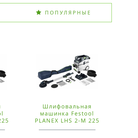
ПОПУЛЯРНЫЕ
я
Шлифовальная
Э
ol
машинка Festool
225
PLANEX LHS 2-M 225
ред
EQ/CTM 36-Set
RO