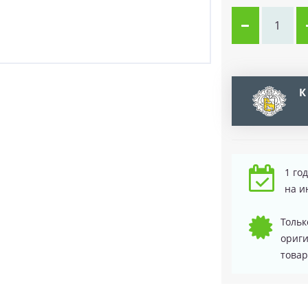
К
1 го
на и
Тольк
ориг
товар