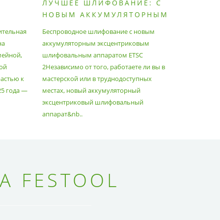
ЛУЧШЕЕ ШЛИФОВАНИЕ: С
КАК П
НОВЫМ АККУМУЛЯТОРНЫМ
ПЫЛЕС
ШЛИФОВАЛЬНЫМ
МАКСИ
ительная
Беспроводное шлифование с новым
Festool уж
АППАРАТОМ ETSC2
на
аккумуляторным эксцентриковым
пылесосам
мейной,
шлифовальным аппаратом ETSC
Немецкий 
ой
2Независимо от того, работаете ли вы в
множество
астью к
мастерской или в труднодоступных
нужд, поз
25 года —
местах, новый аккумуляторный
спланиров
эксцентриковый шлифовальный
идеально 
аппарат&nb..
Благода..
А FESTOOL