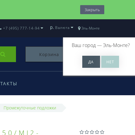
Закрыть
р.
Валюта
+7 (495) 777-14-94
Эль-Монте
Ваш город —
Эль-Монте
?
Корзина
0
ТАКТЫ
Промежуточные подложки
50/MJ2-