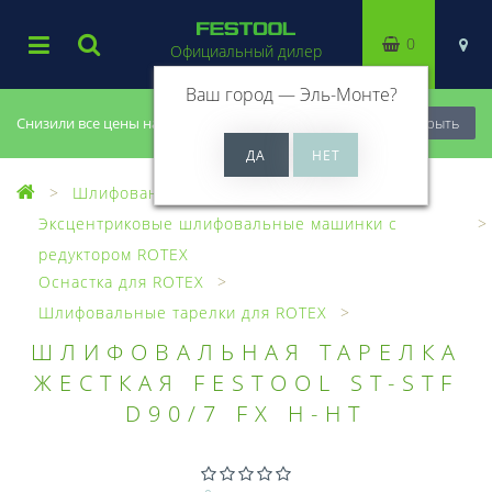
0
Официальный дилер
Ваш город —
Эль-Монте
?
Снизили все цены на 20%, успей купить!
Закрыть
Шлифование
Эксцентриковые шлифовальные машинки с
редуктором ROTEX
Оснастка для ROTEX
Шлифовальные тарелки для ROTEX
ШЛИФОВАЛЬНАЯ ТАРЕЛКА
ЖЕСТКАЯ FESTOOL ST-STF
D90/7 FX H-HT