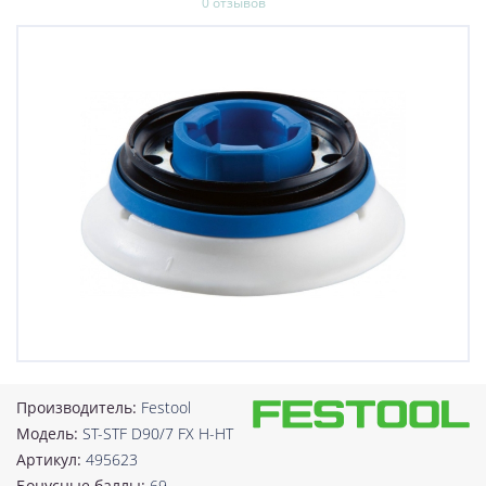
0 отзывов
Производитель:
Festool
Модель:
ST-STF D90/7 FX H-HT
Артикул:
495623
Бонусные баллы:
69