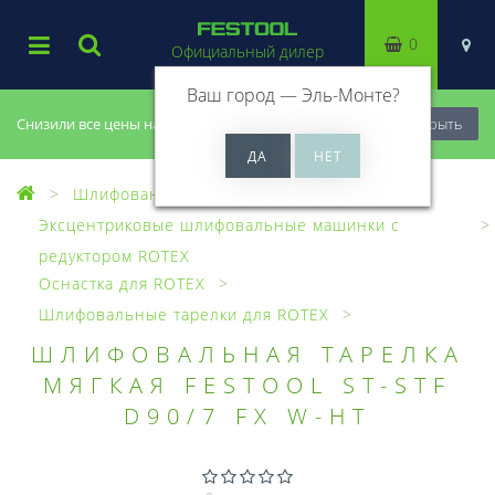
0
Официальный дилер
Ваш город —
Эль-Монте
?
Снизили все цены на 20%, успей купить!
Закрыть
Шлифование
Эксцентриковые шлифовальные машинки с
редуктором ROTEX
Оснастка для ROTEX
Шлифовальные тарелки для ROTEX
ШЛИФОВАЛЬНАЯ ТАРЕЛКА
МЯГКАЯ FESTOOL ST-STF
D90/7 FX W-HT