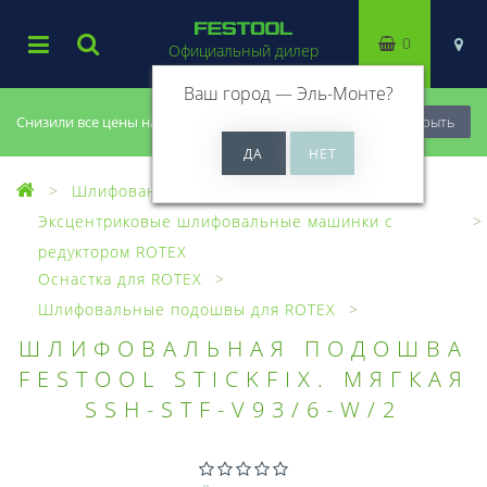
0
Официальный дилер
Ваш город —
Эль-Монте
?
Снизили все цены на 20%, успей купить!
Закрыть
Шлифование
Эксцентриковые шлифовальные машинки с
редуктором ROTEX
Оснастка для ROTEX
Шлифовальные подошвы для ROTEX
ШЛИФОВАЛЬНАЯ ПОДОШВА
FESTOOL STICKFIX. МЯГКАЯ
SSH-STF-V93/6-W/2