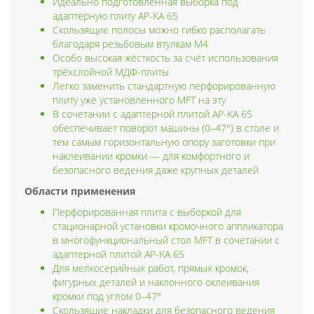
Идеально подготовленная выборка под
адаптерную плиту AP-KA 65
Скользящие полосы можно гибко располагать
благодаря резьбовым втулкам M4
Особо высокая жёсткость за счёт использования
трёхслойной МДФ-плиты
Легко заменить стандартную перфорированную
плиту уже установленного MFT на эту
В сочетании с адаптерной плитой AP-KA 65
обеспечивает поворот машины (0–47°) в столе и
тем самым горизонтальную опору заготовки при
наклеивании кромки — для комфортного и
безопасного ведения даже крупных деталей
Области применения
Перфорированная плита с выборкой для
стационарной установки кромочного аппликатора
в многофункциональный стол MFT в сочетании с
адаптерной плитой AP-KA 65
Для мелкосерийных работ, прямых кромок,
фигурных деталей и наклонного оклеивания
кромки под углом 0–47°
Скользящие накладки для безопасного ведения