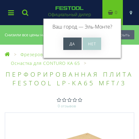
0
Официальный дилер
Ваш город —
Эль-Монте
?
Снизили все цены на 20%, успей купить!
Закрыть
Фрезерование
Кромочный станок
Оснастка для CONTURO KA 65
ПЕРФОРИРОВАННАЯ ПЛИТА
FESTOOL LP-KA65 MFT/3
0 отзывов