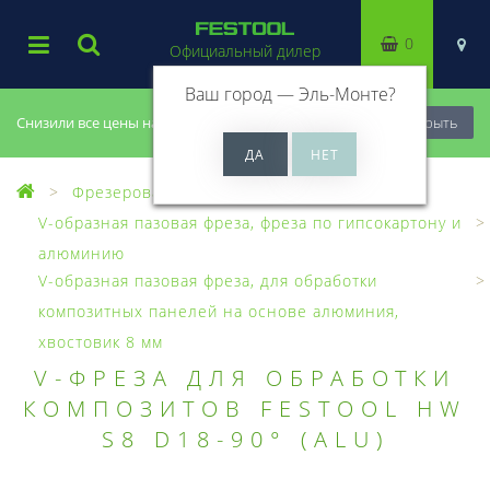
0
Официальный дилер
Ваш город —
Эль-Монте
?
Снизили все цены на 20%, успей купить!
Закрыть
Фрезерование
Фрезы, головки
V-образная пазовая фреза, фреза по гипсокартону и
алюминию
V-образная пазовая фреза, для обработки
композитных панелей на основе алюминия,
хвостовик 8 мм
V-ФРЕЗА ДЛЯ ОБРАБОТКИ
КОМПОЗИТОВ FESTOOL HW
S8 D18-90° (ALU)