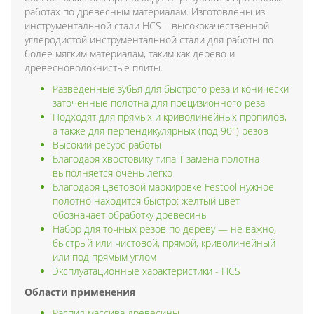
работах по древесным материалам. Изготовлены из
инструментальной стали HCS – высококачественной
углеродистой инструментальной стали для работы по
более мягким материалам, таким как дерево и
древесноволокнистые плиты.
Разведённые зубья для быстрого реза и конически
заточенные полотна для прецизионного реза
Подходят для прямых и криволинейных пропилов,
а также для перпендикулярных (под 90°) резов
Высокий ресурс работы
Благодаря хвостовику типа T замена полотна
выполняется очень легко
Благодаря цветовой маркировке Festool нужное
полотно находится быстро: жёлтый цвет
обозначает обработку древесины
Набор для точных резов по дереву — не важно,
быстрый или чистовой, прямой, криволинейный
или под прямым углом
Эксплуатационные характеристики - HCS
Области применения
Распил массива древесины