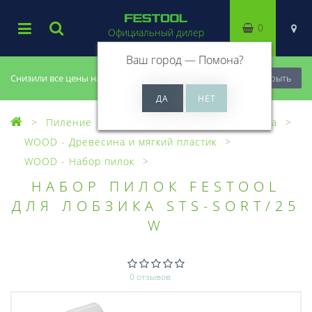
0
Официальный дилер
Ваш город —
Помона
?
Снизили все цены на 20%, успей купить!
Закрыть
Пиление
Лобзики
Пилки для лобзика
WOOD - Древесина и мягкий пластик
WOOD - Набор пилок
НАБОР ПИЛОК FESTOOL
ДЛЯ ЛОБЗИКА STS-SORT/25
W
0 отзывов