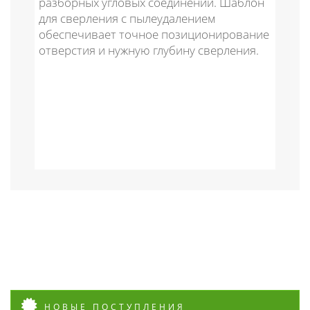
разборных угловых соединений. Шаблон
д
для сверления с пылеудалением
к
обеспечивает точное позиционирование
п
отверстия и нужную глубину сверления.
ф
НОВЫЕ ПОСТУПЛЕНИЯ