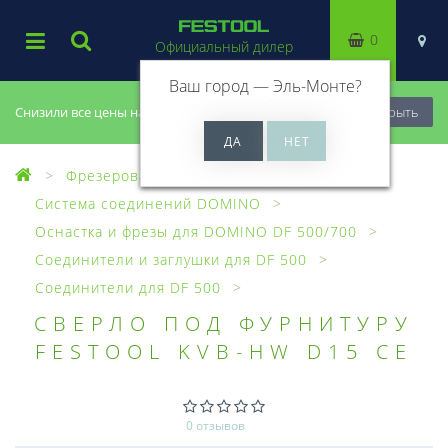
0
Официальный дилер
Ваш город —
Эль-Монте
?
Снизили все цены на 20%, успей купить!
Закрыть
Фрезерование
Система соединений DOMINO
Оснастка и фрезы для DOMINO DF 500/700
Соединители и заглушки для DF 500
Соединители для DF 500
СВЕРЛО ПОД ФУРНИТУРУ
FESTOOL KVB-HW D15 CE
0 отзывов