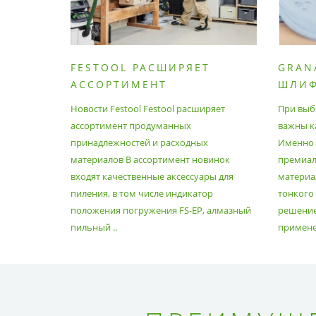
FESTOOL РАСШИРЯЕТ
GRAN
АССОРТИМЕНТ
ШЛИ
ПРОДУМАННЫХ
МАТЕ
Новости Festool Festool расширяет
При выб
ПРИНАДЛЕЖНОСТЕЙ И
ассортимент продуманных
важны к
РАСХОДНЫХ МАТЕРИАЛОВ
принадлежностей и расходных
Именно э
материалов В ассортимент новинок
премиа
входят качественные аксессуары для
материал
пиления, в том числе индикатор
тонкого
положения погружения FS-EP, алмазный
решение
пильный ..
применен