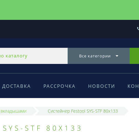
Все категории
ДОСТАВКА
РАССРОЧКА
НОВОСТИ
КОН
 вкладышами
Систейнер Festool SYS-STF 80x133
SYS-STF 80X133