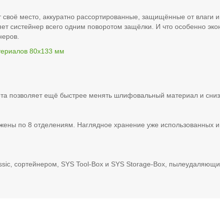
своё место, аккуратно рассортированные, защищённые от влаги и 
яет систейнер всего одним поворотом защёлки. И что особенно эк
неров.
ериалов 80x133 мм
та позволяет ещё быстрее менять шлифовальный материал и снизи
ены по 8 отделениям. Наглядное хранение уже использованных и
ssic, сортейнером, SYS Tool-Box и SYS Storage-Box, пылеудаляющ