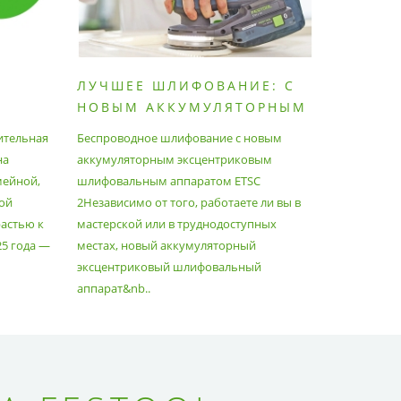
ЛУЧШЕЕ ШЛИФОВАНИЕ: С
КАК П
НОВЫМ АККУМУЛЯТОРНЫМ
ПЫЛЕС
ШЛИФОВАЛЬНЫМ
МАКСИ
ительная
Беспроводное шлифование с новым
Festool уж
АППАРАТОМ ETSC2
на
аккумуляторным эксцентриковым
пылесосам
мейной,
шлифовальным аппаратом ETSC
Немецкий 
ой
2Независимо от того, работаете ли вы в
множество
астью к
мастерской или в труднодоступных
нужд, поз
25 года —
местах, новый аккумуляторный
спланиров
эксцентриковый шлифовальный
идеально 
аппарат&nb..
Благода..