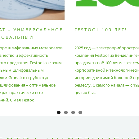
AT – УНИВЕРСАЛЬНОЕ
FESTOOL 100 ЛЕТ!
ФОВАЛЬНЫЙ
РИАЛ
оре шлифовальных материалов
2025 год — электроприборостро
ачество и эффективность.
компания Festool из Венделинге
то предлагает Festool со своим
празднует своё 100-летие: век се
льным шлифовальным
корпоративной и технологическ
ом Granat: от грубого до
истории, движимой большой стр
 шлифования – оптимальное
ремеслу. С самого начала — с 19
 для практически всех
целью бы..
ий. С мая Festoo..