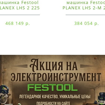
машинка Festool
машинка Festo
LANEX LHS 2 225
PLANEX LHS 2-M 
EQI/CTM 36-Set
EQ/CTL 36-Set
468 149 р.
384 054 р.