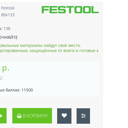
:
Festool
 80x133
4
ы:
138
ОЧНЯЙТЕ
овальные материалы найдут своё место,
ортированные, защищённые от влаги и готовые к
 р.
Е?
ых баллах: 11500
В КОРЗИНУ