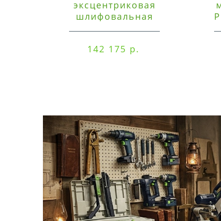
эксцентриковая
шлифовальная
P
машинка Festool ETSC
125 3,0 I-Set
142 175 р.