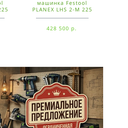
ol
машинка Festool
225
PLANEX LHS 2-M 225
ред
EQ/CTM 36-Set
RO
428 500 р.