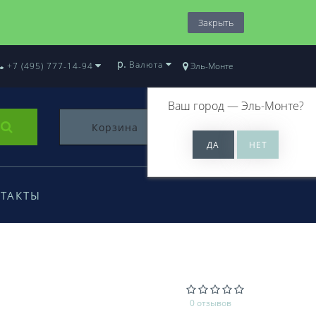
Закрыть
р.
Валюта
+7 (495) 777-14-94
Эль-Монте
Ваш город —
Эль-Монте
?
Корзина
0
ТАКТЫ
0 отзывов