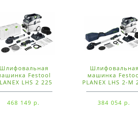
Шлифовальная
Шлифовальна
машинка Festool
машинка Festo
LANEX LHS 2 225
PLANEX LHS 2-M 
EQI/CTM 36-Set
EQ/CTL 36-Set
468 149 р.
384 054 р.