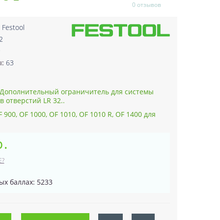
0 отзывов
:
Festool
2
9
ы:
63
Дополнительный ограничитель для системы
 отверстий LR 32..
 900, OF 1000, OF 1010, OF 1010 R, OF 1400 для
р.
Е?
ых баллах: 5233