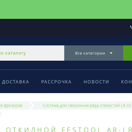
Все категории
ДОСТАВКА
РАССРОЧКА
НОВОСТИ
КОН
ля фрезеров
Система для сверления ряда отверстий LR 32
 ОТКИДНОЙ FESTOOL AR-L