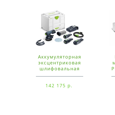
Аккумуляторная
эксцентриковая
шлифовальная
P
машинка Festool ETSC
125 3,0 I-Set
142 175 р.