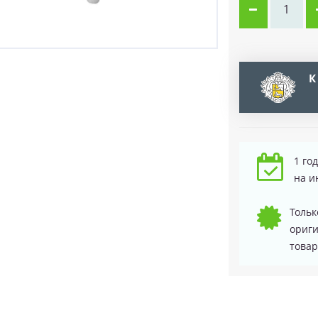
К
1 го
на и
Тольк
ориг
товар