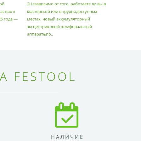
ой
2Независимо от того, работаете ли вы в
множество
астью к
мастерской или в труднодоступных
нужд, поз
25 года —
местах, новый аккумуляторный
спланиров
эксцентриковый шлифовальный
идеально 
аппарат&nb..
Благода..
А FESTOOL
НАЛИЧИЕ