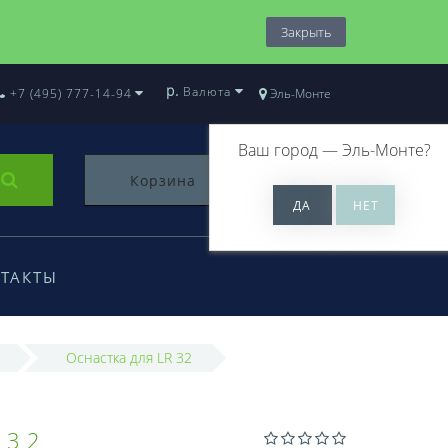
Закрыть
р.
Валюта
+7 (495) 777-14-94
Эль-Монте
Ваш город —
Эль-Монте
?
Корзина
0
ТАКТЫ
Оснастка для LR 32
R32