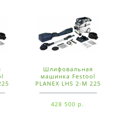
я
Шлифовальная
Э
ol
машинка Festool
225
PLANEX LHS 2-M 225
ред
EQ/CTM 36-Set
RO
428 500 р.