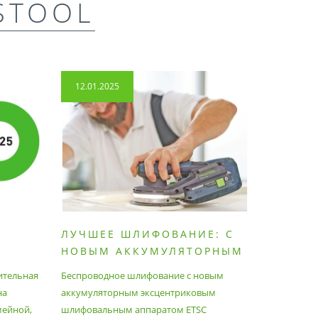
STOOL
12.01.2025
14.04.2
ЛУЧШЕЕ ШЛИФОВАНИЕ: С
КАК П
НОВЫМ АККУМУЛЯТОРНЫМ
ПЫЛЕС
ШЛИФОВАЛЬНЫМ
МАКСИ
ительная
Беспроводное шлифование с новым
Festool уж
АППАРАТОМ ETSC2
на
аккумуляторным эксцентриковым
пылесосам
мейной,
шлифовальным аппаратом ETSC
Немецкий 