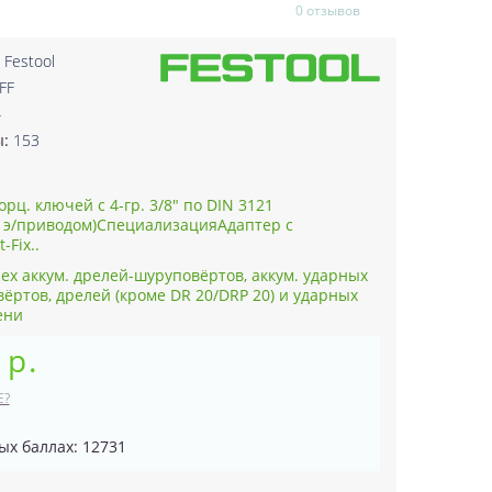
0 отзывов
:
Festool
FF
4
ы:
153
рц. ключей с 4-гр. 3/8" по DIN 3121
 э/приводом)СпециализацияАдаптер с
-Fix..
ех аккум. дрелей-шуруповёртов, аккум. ударных
ёртов, дрелей (кроме DR 20/DRP 20) и ударных
ени
 р.
Е?
ых баллах: 12731