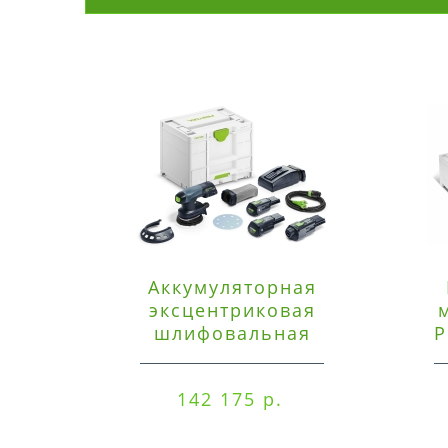
Аккумуляторная
эксцентриковая
шлифовальная
P
машинка Festool ETSC
125 3,0 I-Set
142 175 р.