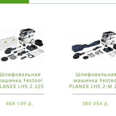
Шлифовальная
Шлифовальна
машинка Festool
машинка Festo
LANEX LHS 2 225
PLANEX LHS 2-M 
EQI/CTM 36-Set
EQ/CTL 36-Set
468 149 р.
384 054 р.