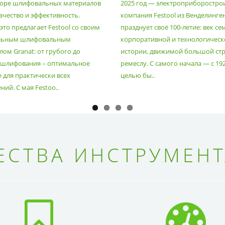
оре шлифовальных материалов
2025 год — электроприборостро
ачество и эффективность.
компания Festool из Венделинге
то предлагает Festool со своим
празднует своё 100-летие: век се
льным шлифовальным
корпоративной и технологическ
ом Granat: от грубого до
истории, движимой большой стр
 шлифования – оптимальное
ремеслу. С самого начала — с 19
 для практически всех
целью бы..
ий. С мая Festoo..
СТВА ИНСТРУМЕНТ