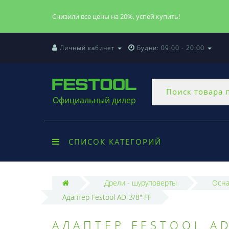
Снизили все цены на 20%, успей купить!
Личный кабинет
Будни: 09:00 - 20:00
Официальный дилер
СПИСОК КАТЕГОРИЙ
Дрели - шуруповерты
Осна
Адаптер Festool AD-3/8" FF
АДАПТЕР FESTOOL AD