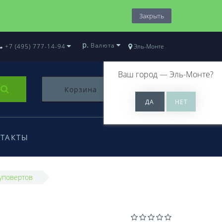
Закрыть
р.
Валюта
+7 (495) 777-14-94
Эль-Монте
Ваш город —
Эль-Монте
?
Корзина
0
ТАКТЫ
уповертов