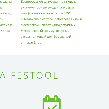
ительная
Беспроводное шлифование с новым
Festool уж
АППАРАТОМ ETSC2
на
аккумуляторным эксцентриковым
пылесосам
мейной,
шлифовальным аппаратом ETSC
Немецкий 
ой
2Независимо от того, работаете ли вы в
множество
астью к
мастерской или в труднодоступных
нужд, поз
25 года —
местах, новый аккумуляторный
спланиров
эксцентриковый шлифовальный
идеально 
аппарат&nb..
Благода..
А FESTOOL