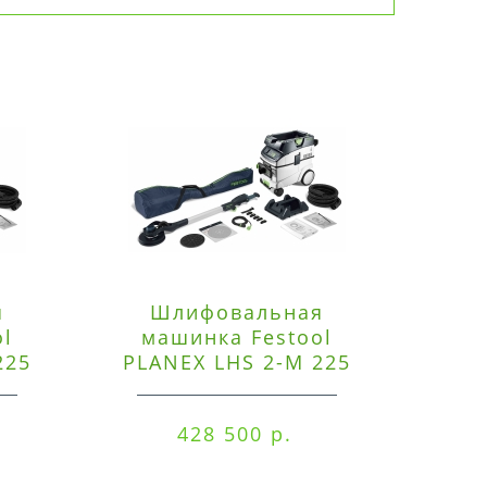
я
Шлифовальная
Э
ol
машинка Festool
225
PLANEX LHS 2-M 225
ред
EQ/CTM 36-Set
RO
428 500 р.