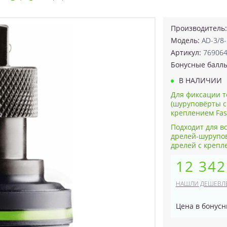
Производитель
Модель:
AD-3/8-
Артикул:
76906
Бонусные балл
В НАЛИЧИИ
Для фиксации то
(шуруповёрты с
креплением Fast
Подходит для вс
дрелей-шурупов
дрелей с крепл
12 342
НАШЛИ ДЕШЕВЛ
Цена в бонусн