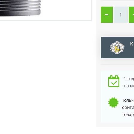
К
1 го
на и
Тольк
ориг
товар