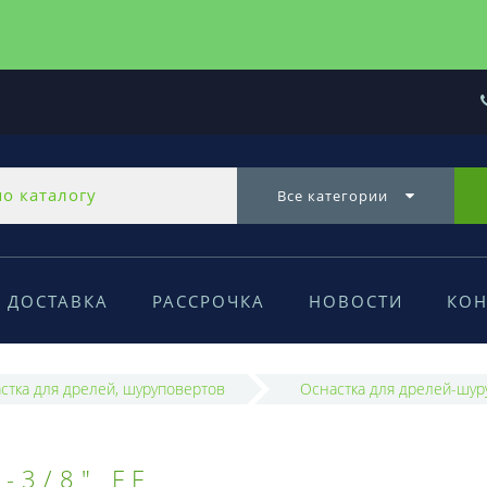
Все категории
ДОСТАВКА
РАССРОЧКА
НОВОСТИ
КОН
стка для дрелей, шуруповертов
Оснастка для дрелей-шур
-3/8" FF