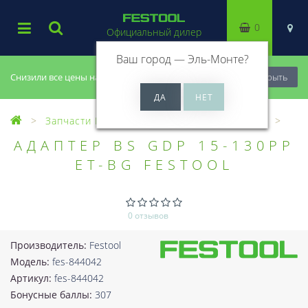
0
Официальный дилер
Ваш город —
Эль-Монте
?
Снизили все цены на 20%, успей купить!
Закрыть
Запчасти Festool
Все запчасти (Разное)
АДАПТЕР BS GDP 15-130PP
ET-BG FESTOOL
0 отзывов
Производитель:
Festool
Модель:
fes-844042
Артикул:
fes-844042
Бонусные баллы:
307