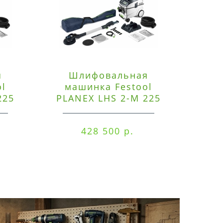
я
Шлифовальная
Э
ol
машинка Festool
225
PLANEX LHS 2-M 225
ред
EQ/CTM 36-Set
RO
428 500 р.