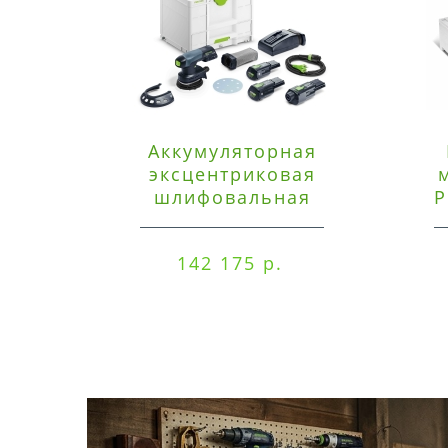
Аккумуляторная
эксцентриковая
шлифовальная
P
машинка Festool ETSC
125 3,0 I-Set
142 175 р.