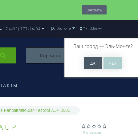
Закрыть
р.
Валюта
+7 (495) 777-14-94
Эль-Монте
Ваш город —
Эль-Монте
?
Корзина
0
ТАКТЫ
а-направляющая Festool AUP 3000
AUP
0 отзывов