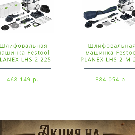
Шлифовальная
Шлифовальна
машинка Festool
машинка Festo
LANEX LHS 2 225
PLANEX LHS 2-M 
EQI/CTM 36-Set
EQ/CTL 36-Set
468 149 р.
384 054 р.