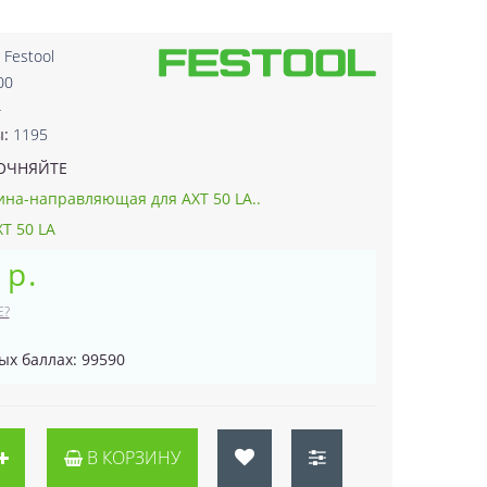
:
Festool
00
4
ы:
1195
ОЧНЯЙТЕ
на-направляющая для AXT 50 LA..
T 50 LA
 р.
Е?
ых баллах: 99590
В КОРЗИНУ