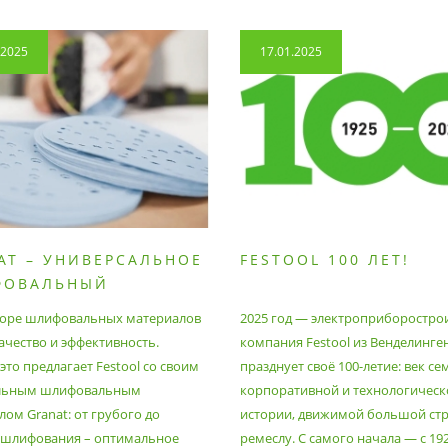
.2025
17.01.2025
AT – УНИВЕРСАЛЬНОЕ
FESTOOL 100 ЛЕТ!
ФОВАЛЬНЫЙ
РИАЛ
оре шлифовальных материалов
2025 год — электроприборостро
ачество и эффективность.
компания Festool из Венделинге
то предлагает Festool со своим
празднует своё 100-летие: век се
льным шлифовальным
корпоративной и технологическ
ом Granat: от грубого до
истории, движимой большой стр
 шлифования – оптимальное
ремеслу. С самого начала — с 19