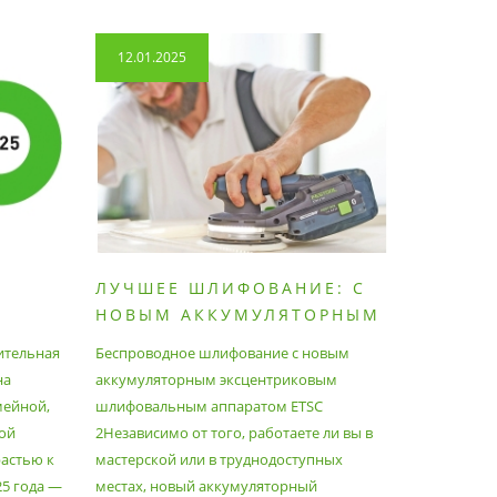
12.01.2025
14.04.2
ЛУЧШЕЕ ШЛИФОВАНИЕ: С
КАК П
НОВЫМ АККУМУЛЯТОРНЫМ
ПЫЛЕС
ШЛИФОВАЛЬНЫМ
МАКСИ
ительная
Беспроводное шлифование с новым
Festool уж
АППАРАТОМ ETSC2
на
аккумуляторным эксцентриковым
пылесосам
мейной,
шлифовальным аппаратом ETSC
Немецкий 
ой
2Независимо от того, работаете ли вы в
множество
астью к
мастерской или в труднодоступных
нужд, поз
25 года —
местах, новый аккумуляторный
спланиров