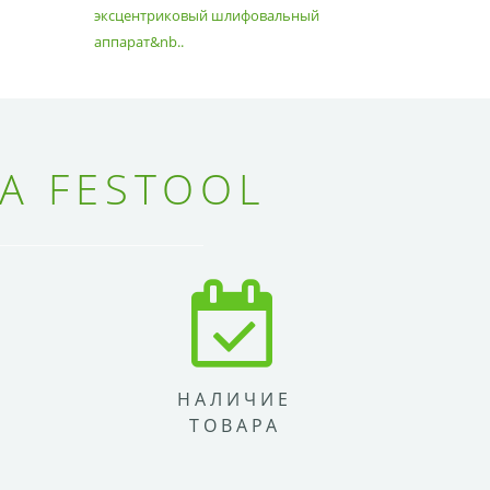
эксцентриковый шлифовальный
идеально 
аппарат&nb..
Благода..
А FESTOOL
НАЛИЧИЕ
ТОВАРА