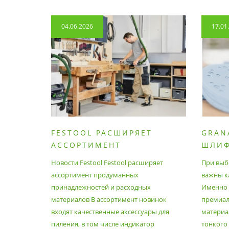
04.06.2026
17.01
FESTOOL РАСШИРЯЕТ
GRAN
АССОРТИМЕНТ
ШЛИ
ПРОДУМАННЫХ
МАТЕ
Новости Festool Festool расширяет
При выб
ПРИНАДЛЕЖНОСТЕЙ И
ассортимент продуманных
важны к
РАСХОДНЫХ МАТЕРИАЛОВ
принадлежностей и расходных
Именно э
материалов В ассортимент новинок
премиа
входят качественные аксессуары для
материал
пиления, в том числе индикатор
тонкого