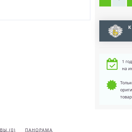
К
1 го
на и
Тольк
ориг
товар
ВЫ (0)
ПАНОРАМА