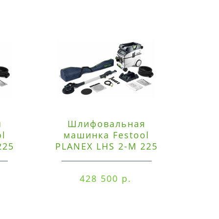
я
Шлифовальная
Э
ol
машинка Festool
225
PLANEX LHS 2-M 225
ред
EQ/CTM 36-Set
RO
428 500 р.