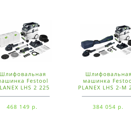
Шлифовальная
Шлифовальна
машинка Festool
машинка Festo
LANEX LHS 2 225
PLANEX LHS 2-M 
EQI/CTM 36-Set
EQ/CTL 36-Set
468 149 р.
384 054 р.