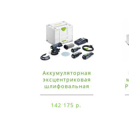
Аккумуляторная
эксцентриковая
шлифовальная
P
машинка Festool ETSC
125 3,0 I-Set
142 175 р.