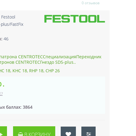
0 отзывов
:
Festool
plus/FastFix
8
ы:
46
 патрона CENTROTECСпециализацияПереходник
атронов CENTROTECГнездо SDS-plus..
C 18, KHC 18, RHP 18, CHP 26
р.
Е?
ых баллах: 3864
В КОРЗИНУ