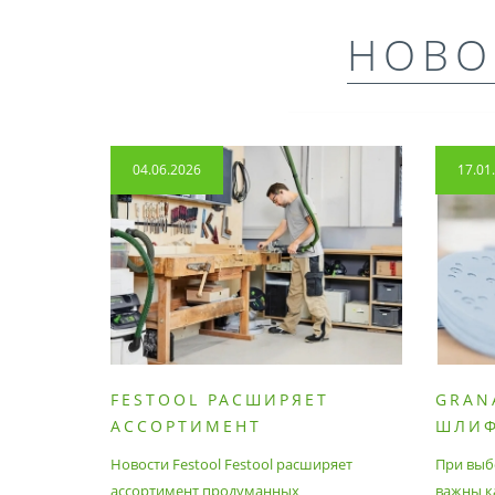
НОВО
04.06.2026
17.01
FESTOOL РАСШИРЯЕТ
GRAN
АССОРТИМЕНТ
ШЛИ
ПРОДУМАННЫХ
МАТЕ
Новости Festool Festool расширяет
При выб
ПРИНАДЛЕЖНОСТЕЙ И
ассортимент продуманных
важны к