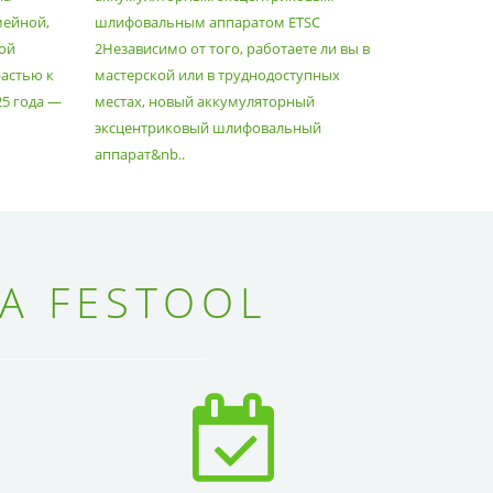
мейной,
шлифовальным аппаратом ETSC
Немецкий 
ой
2Независимо от того, работаете ли вы в
множество
астью к
мастерской или в труднодоступных
нужд, поз
25 года —
местах, новый аккумуляторный
спланиров
эксцентриковый шлифовальный
идеально 
аппарат&nb..
Благода..
А FESTOOL