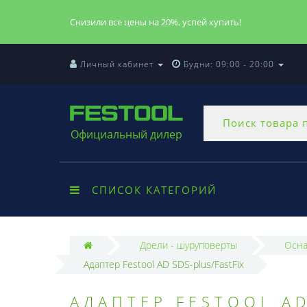
Снизили все цены на 20%, успей купить!
Личный кабинет
Будни: 09:00 - 20:00
Официальный дилер
СПИСОК КАТЕГОРИЙ
Дрели - шуруповерты
Осна
Адаптер Festool AD SDS-plus/FastFix
АДАПТЕР FESTOOL AD