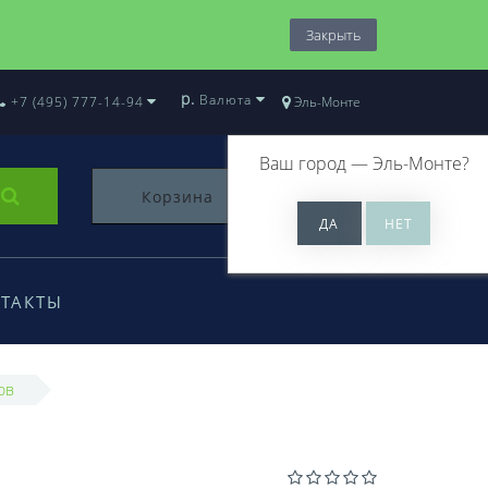
Закрыть
р.
Валюта
+7 (495) 777-14-94
Эль-Монте
Ваш город —
Эль-Монте
?
Корзина
0
ТАКТЫ
ов