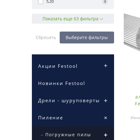
5,20
8
Показать еще 63 фильтра
Сбросить
Выберите фильтры
Акции Festool
Новинки Festool
а
Дрели - шуруповерты
F
Пиление
Изно
эк
- Погружные пилы