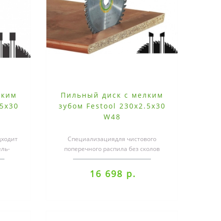
лким
Пильный диск с мелким
.5x30
зубом Festool 230x2.5x30
W48
дходит
Специализациядля чистового
ель-
поперечного распила без сколов
массива древесины, а также
 ..
шпонированных и..
16 698 р.