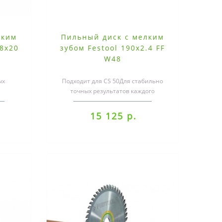
лким
Пильный диск с мелким
.8x20
зубом Festool 190x2.4 FF
W48
ых
Подходит для CS 50Для стабильно
,
точных результатов каждого
 МДФ;
реза.Идеальное сочетание с
пильным диском..
15 125 р.