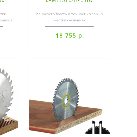
60
LAMINATE/HPL HW
160x1,8x20 TF52
тки
Износостойкость и точность в самых
риалов
жёстких условиях
.
эксплуатации.Износостойкость и
точность в самых ..
18 755 р.