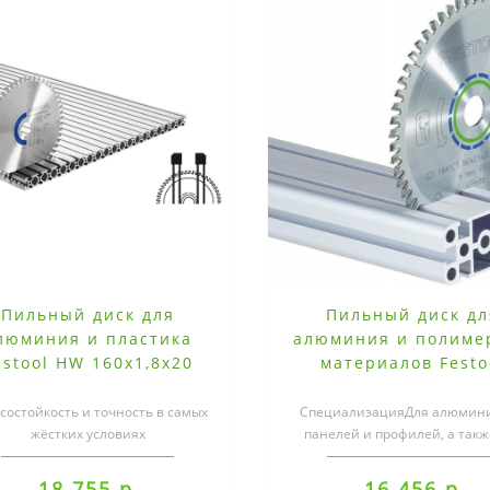
Пильный диск для
Пильный диск дл
люминия и пластика
алюминия и полиме
estool HW 160x1,8x20
материалов Festo
F/FA52
160x2.2x20 TF52
состойкость и точность в самых
СпециализацияДля алюмин
жёстких условиях
панелей и профилей, а такж
сплуатации.Износостойкость и
твёрдых и армированных плас
точность в самых ..
18 755 р.
16 456 р.