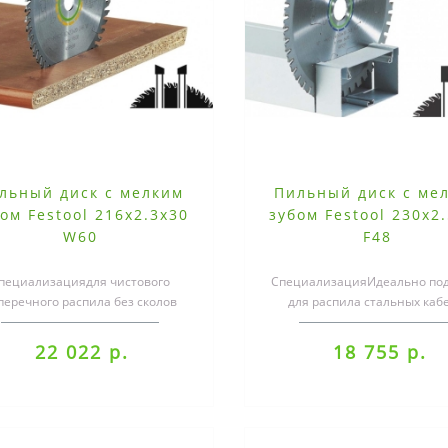
льный диск с мелким
Пильный диск с ме
ом Festool 216x2.3x30
зубом Festool 230x2
W60
F48
пециализациядля чистового
СпециализацияИдеально по
перечного распила без сколов
для распила стальных каб
массива древесины, а также
каналов, листов и
шпонированных и..
профилейОптимально для
22 022 р.
18 755 р.