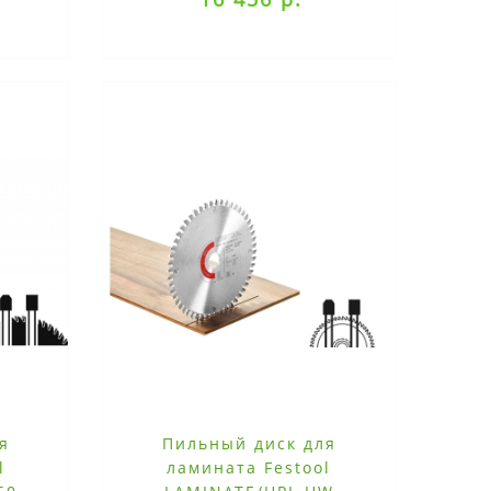
я
Пильный диск для
l
ламината Festool