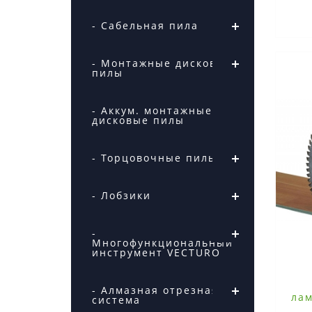
- Сабельная пила
- Монтажные дисковые
пилы
- Аккум. монтажные
дисковые пилы
- Торцовочные пилы
- Лобзики
-
Многофункциональный
инструмент VECTURO
- Алмазная отрезная
лам
система