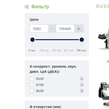
Фильтр
ВЫБ
Цена
-
р.
5 тыс.
190 тыс.
376 тыс.
561 тыс.
746 тыс.
П
A-скоррект. уровень звук.
давл. LpA (дБ(A))
83,00
2
87,00
2
88,00
9
Ø отверстия (мм)