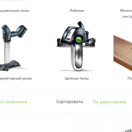
рцовочные пилы
Лобзики
Много
инст
умуляторный резак
Цепные пилы
Пи
Сортировать:
ок сравнения