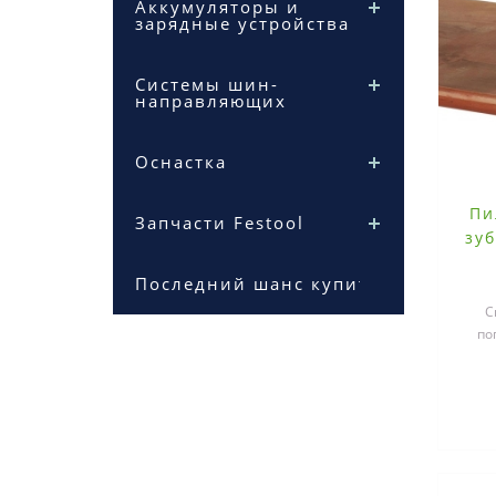
Аккумуляторы и
зарядные устройства
Системы шин-
направляющих
Оснастка
Пи
Запчасти Festool
зуб
Последний шанс купить
С
по