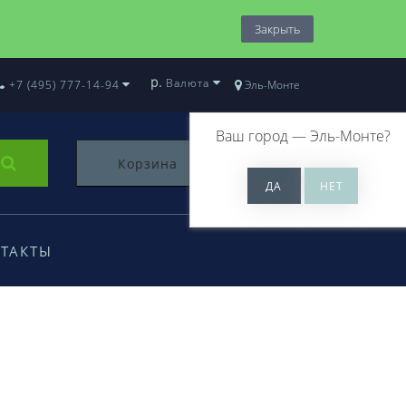
Закрыть
р.
Валюта
+7 (495) 777-14-94
Эль-Монте
Ваш город —
Эль-Монте
?
Корзина
0
ТАКТЫ