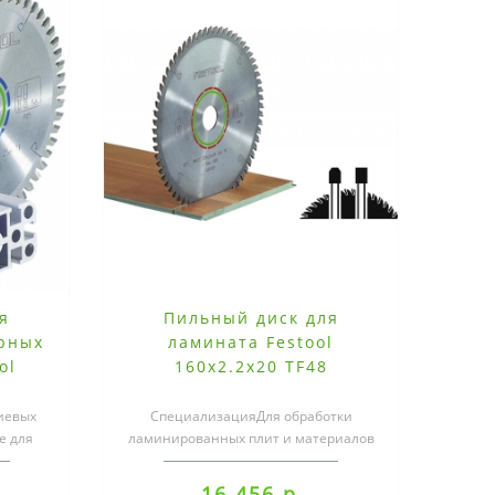
я
Пильный диск для
рных
ламината Festool
ol
160x2.2x20 TF48
иевых
СпециализацияДля обработки
е для
ламинированных плит и материалов
тмасс..
на минеральной основе..
16 456 р.