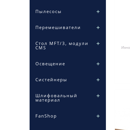
Пылесосы
Перемешиватели
Стол MFT/3, модули
CMS
Изно
Освещение
Систейнеры
Шлифовальный
материал
FanShop