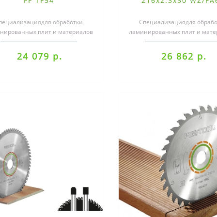
FF TF54
216x2.3x30 WZ/FA
пециализациядля обработки
Специализациядля обрабо
нированных плит и материалов
ламинированных плит и мате
на минеральной основе..
на минеральной основе.
24 079 р.
26 862 р.