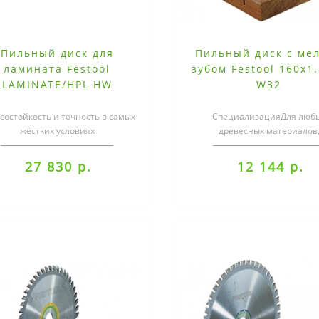
Пильный диск для
Пильный диск с ме
ламината Festool
зубом Festool 160x1
LAMINATE/HPL HW
W32
225x2,6x30 TF64
состойкость и точность в самых
СпециализацияДля люб
жёстких условиях
древесных материалов
эксплуатации.Пильный диск
ламинированных панелей,
монтажной пилы для обр..
чистый пропил..
27 830 р.
12 144 р.