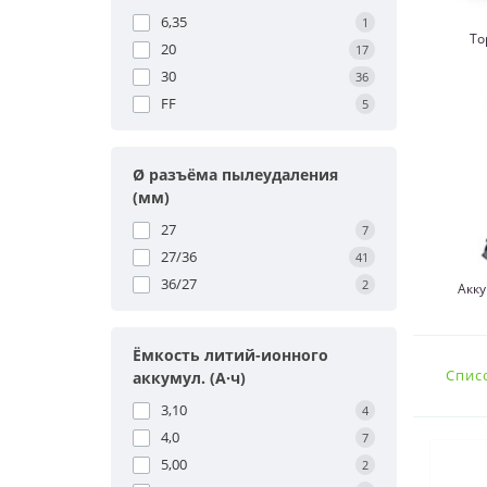
6,35
1
То
20
17
30
36
FF
5
Ø разъёма пылеудаления
(мм)
27
7
27/36
41
36/27
2
Акк
Ёмкость литий-ионного
Спис
аккумул. (А·ч)
3,10
4
4,0
7
5,00
2